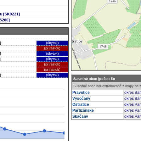
u [SK0221]
5200]
]
(úbytok)
(prírastok)
]
(úbytok)
]
(úbytok)
(prírastok)
(prírastok)
]
(úbytok)
Susedné obce (počet: 5):
Susedné obce boli extrahované z mapy na z
Pravotice
okres Bán
Vysočany
okres Bán
Ostratice
okres Par
Partizánske
okres Par
Skačany
okres Par