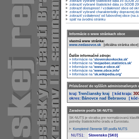
zobraziť vybrané štatistické dáta zo SODB 20
zobraziť vybrané štatistické dáta zo SODB 2
zobraziť dostupnosť / vzdialenosť obce od o
zobraziť vybrané charakteristiky dopravnej d
zobraziť vzdialenosť od ľubovoľnej obce (na z
späť na úvodnú stránku
Informácie o www stránkach obce
vlastná www stránka:
www.nedasovce.sk
[oficiálna stránka obce]
Ďalšie informačné zdroje:
» Informácie na
'slovenskovkocke.sk'
» Informácie na
'mojaobec.statistics.sk'
» Informácie na
'www.e-obce.sk'
» Informácie na
'www.obce.info'
» Informácie na
'sk.wikipedia.org'
Príslušnosť do vyšších administratívnych 
Trenčiansky kraj
30
kraj:
[ kód kraja:
Bánovce nad Bebravou
okres:
[ kód
Zaradenie podľa SK-NUTS:
SK-NUTS je skratka pre normalizovanú klasif
potreby štatistického úradu a Eurostatu.
Kompletné členenie SR podľa NUTS
NUTS1:
Slovensko [SK0]