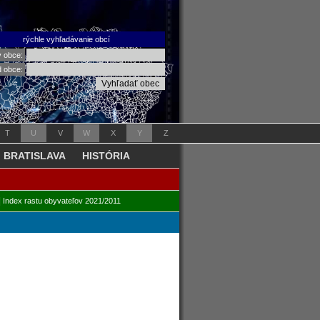
rýchle vyhľadávanie obcí
v obce:
d obce:
T
U
V
W
X
Y
Z
BRATISLAVA
HISTÓRIA
|
Index rastu obyvateľov 2021/2011