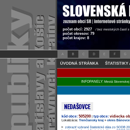
počet obcí: 2927
/ bez mestských častí 
počet okresov: 79
počet krajov: 8
A
B
C
D
E
F
G
ÚVODNÁ STRÁNKA
ŠTATISTIKY
INFOPANELY:
Mestá Slovenskej 
NEDAŠOVCE
505200
vidiecka o
kód obce:
typ obce:
|
Lokalizácia:
Trenčiansky kraj
»
okres Bánovce
zobraziť vybrané štatistické dáta zo SODB 2