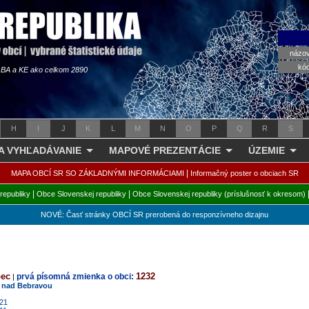
názo
kó
s BA a KE ako celkom 2890
H
I
J
K
L
M
N
O
P
Q
R
S
 A VYHĽADÁVANIE
MAPOVÉ PREZENTÁCIE
ÚZEMIE
|
MAPA OBCÍ SR SO ZÁKLADNÝMI INFORMÁCIAMI
Informačný poster o obciach SR
|
|
republiky
Obce Slovenskej republiky
Obce Slovenskej republiky (príslušnosť k okresom)
NOVÉ: Časť stránky OBCÍ SR prerobená do responzívneho dizajnu
bec
1232
prvá písomná zmienka o obci:
|
 nad Bebravou
021