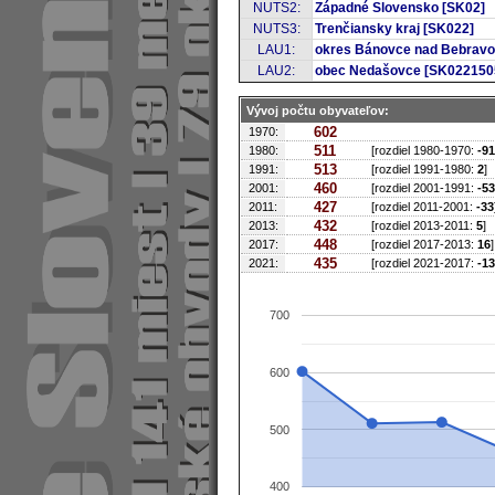
NUTS2:
Západné Slovensko [SK02]
NUTS3:
Trenčiansky kraj [SK022]
LAU1:
okres Bánovce nad Bebravo
LAU2:
obec Nedašovce [SK022150
Vývoj počtu obyvateľov:
602
1970:
511
1980:
[rozdiel 1980-1970:
-91
513
1991:
[rozdiel 1991-1980:
2
]
460
2001:
[rozdiel 2001-1991:
-53
427
2011:
[rozdiel 2011-2001:
-33
432
2013:
[rozdiel 2013-2011:
5
]
448
2017:
[rozdiel 2017-2013:
16
]
435
2021:
[rozdiel 2021-2017:
-13
700
600
500
400