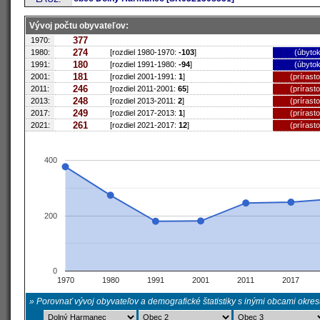
Vývoj počtu obyvateľov:
377
1970:
274
1980:
[rozdiel 1980-1970:
-103
]
(úbytok
180
1991:
[rozdiel 1991-1980:
-94
]
(úbytok
181
2001:
[rozdiel 2001-1991:
1
]
(prírast
246
2011:
[rozdiel 2011-2001:
65
]
(prírast
248
2013:
[rozdiel 2013-2011:
2
]
(prírast
249
2017:
[rozdiel 2017-2013:
1
]
(prírast
261
2021:
[rozdiel 2021-2017:
12
]
(prírast
400
200
0
1970
1980
1991
2001
2011
2017
» Porovnať vývoj obyvateľov a demografické štatistiky s inými obcami okre