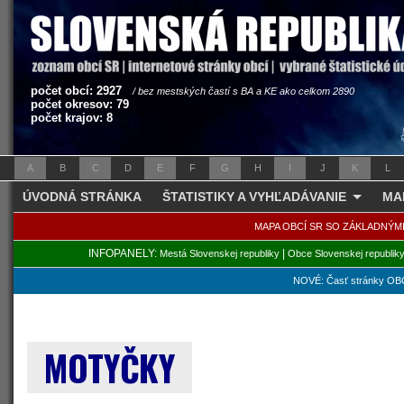
počet obcí: 2927
/ bez mestských častí s BA a KE ako celkom 2890
počet okresov: 79
počet krajov: 8
A
B
C
D
E
F
G
H
I
J
K
L
ÚVODNÁ STRÁNKA
ŠTATISTIKY A VYHĽADÁVANIE
MA
MAPA OBCÍ SR SO ZÁKLADNÝM
INFOPANELY:
|
Mestá Slovenskej republiky
Obce Slovenskej republik
NOVÉ: Časť stránky OBC
MOTYČKY