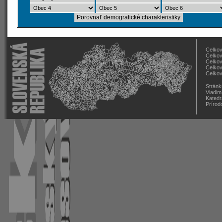
Celkov
Celkov
Celkov
Celkov
Celkov
Stránk
Vladim
Katedr
Prírod