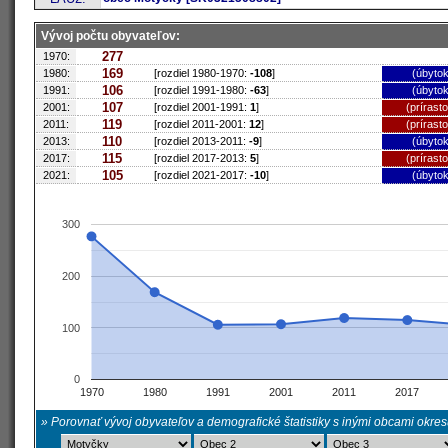
Vývoj počtu obyvateľov:
277
1970:
169
1980:
[rozdiel 1980-1970:
-108
]
(úbytok
106
1991:
[rozdiel 1991-1980:
-63
]
(úbytok
107
2001:
[rozdiel 2001-1991:
1
]
(prírast
119
2011:
[rozdiel 2011-2001:
12
]
(prírast
110
2013:
[rozdiel 2013-2011:
-9
]
(úbytok
115
2017:
[rozdiel 2017-2013:
5
]
(prírast
105
2021:
[rozdiel 2021-2017:
-10
]
(úbytok
300
200
100
0
1970
1980
1991
2001
2011
2017
» Porovnať vývoj obyvateľov a demografické štatistiky s inými obcami okre