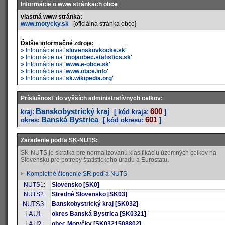
Informácie o www stránkach obce
vlastná www stránka:
www.motycky.sk
[oficiálna stránka obce]
Ďalšie informačné zdroje:
» Informácie na
'slovenskovkocke.sk'
» Informácie na
'mojaobec.statistics.sk'
» Informácie na
'www.e-obce.sk'
» Informácie na
'www.obce.info'
» Informácie na
'sk.wikipedia.org'
Príslušnosť do vyšších administratívnych celkov:
Banskobystrický kraj
600
kraj:
[ kód kraja:
]
Banská Bystrica
601
okres:
[ kód okresu:
]
Zaradenie podľa SK-NUTS:
SK-NUTS je skratka pre normalizovanú klasifikáciu územných celkov na
Slovensku pre potreby štatistického úradu a Eurostatu.
Kompletné členenie SR podľa NUTS
NUTS1:
Slovensko [SK0]
NUTS2:
Stredné Slovensko [SK03]
NUTS3:
Banskobystrický kraj [SK032]
LAU1:
okres Banská Bystrica [SK0321]
LAU2:
obec Motyčky [SK0321508802]