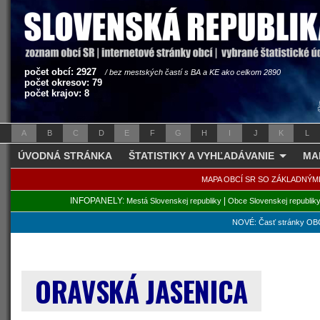
počet obcí: 2927
/ bez mestských častí s BA a KE ako celkom 2890
počet okresov: 79
počet krajov: 8
A
B
C
D
E
F
G
H
I
J
K
L
ÚVODNÁ STRÁNKA
ŠTATISTIKY A VYHĽADÁVANIE
MA
MAPA OBCÍ SR SO ZÁKLADNÝM
INFOPANELY:
|
Mestá Slovenskej republiky
Obce Slovenskej republik
NOVÉ: Časť stránky OBC
ORAVSKÁ JASENICA