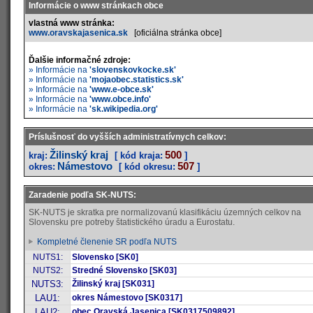
Informácie o www stránkach obce
vlastná www stránka:
www.oravskajasenica.sk
[oficiálna stránka obce]
Ďalšie informačné zdroje:
» Informácie na
'slovenskovkocke.sk'
» Informácie na
'mojaobec.statistics.sk'
» Informácie na
'www.e-obce.sk'
» Informácie na
'www.obce.info'
» Informácie na
'sk.wikipedia.org'
Príslušnosť do vyšších administratívnych celkov:
Žilinský kraj
500
kraj:
[ kód kraja:
]
Námestovo
507
okres:
[ kód okresu:
]
Zaradenie podľa SK-NUTS:
SK-NUTS je skratka pre normalizovanú klasifikáciu územných celkov na
Slovensku pre potreby štatistického úradu a Eurostatu.
Kompletné členenie SR podľa NUTS
NUTS1:
Slovensko [SK0]
NUTS2:
Stredné Slovensko [SK03]
NUTS3:
Žilinský kraj [SK031]
LAU1:
okres Námestovo [SK0317]
LAU2:
obec Oravská Jasenica [SK0317509892]