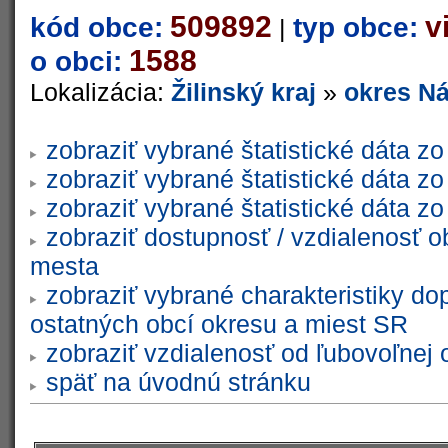
509892
v
kód obce:
typ obce:
|
1588
o obci:
Lokalizácia:
Žilinský kraj
»
okres N
zobraziť vybrané štatistické dáta 
zobraziť vybrané štatistické dáta 
zobraziť vybrané štatistické dáta 
zobraziť dostupnosť / vzdialenosť 
mesta
zobraziť vybrané charakteristiky do
ostatných obcí okresu a miest SR
zobraziť vzdialenosť od ľubovoľnej 
späť na úvodnú stránku