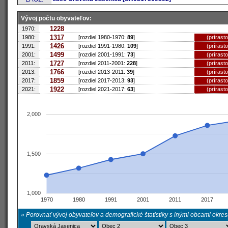
Vývoj počtu obyvateľov:
1228
1970:
1317
1980:
[rozdiel 1980-1970:
89
]
(prírast
1426
1991:
[rozdiel 1991-1980:
109
]
(prírast
1499
2001:
[rozdiel 2001-1991:
73
]
(prírast
1727
2011:
[rozdiel 2011-2001:
228
]
(prírast
1766
2013:
[rozdiel 2013-2011:
39
]
(prírast
1859
2017:
[rozdiel 2017-2013:
93
]
(prírast
1922
2021:
[rozdiel 2021-2017:
63
]
(prírast
2,000
1,500
1,000
1970
1980
1991
2001
2011
2017
» Porovnať vývoj obyvateľov a demografické štatistiky s inými obcami okre