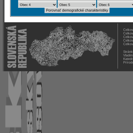
Celkov
Celkov
Celkov
Celkov
Celkov
Stránk
Vladim
Katedr
Prírod