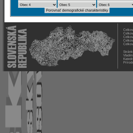
Celkov
Celkov
Celkov
Celkov
Celkov
Stránk
Vladim
Katedr
Prírod