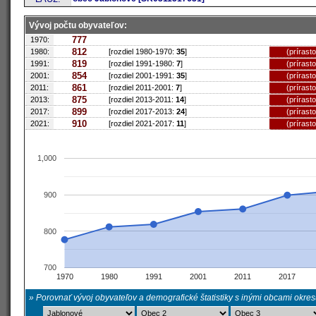
Vývoj počtu obyvateľov:
777
1970:
812
1980:
[rozdiel 1980-1970:
35
]
(prírast
819
1991:
[rozdiel 1991-1980:
7
]
(prírast
854
2001:
[rozdiel 2001-1991:
35
]
(prírast
861
2011:
[rozdiel 2011-2001:
7
]
(prírast
875
2013:
[rozdiel 2013-2011:
14
]
(prírast
899
2017:
[rozdiel 2017-2013:
24
]
(prírast
910
2021:
[rozdiel 2021-2017:
11
]
(prírast
1,000
900
800
700
1970
1980
1991
2001
2011
2017
» Porovnať vývoj obyvateľov a demografické štatistiky s inými obcami okre