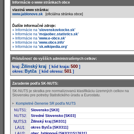
Informácie o www stránkach obce
vlastná www stránka:
www.jablonove.sk
[oficiálna stránka obce]
Ďalšie informačné zdroje:
» Informácie na
'slovenskovkocke.sk'
» Informácie na
'mojaobec.statistics.sk'
» Informácie na
'www.e-obce.sk'
» Informácie na
'www.obce.info'
» Informácie na
'sk.wikipedia.org'
Príslušnosť do vyšších administratívnych celkov:
Žilinský kraj
500
kraj:
[ kód kraja:
]
Bytča
501
okres:
[ kód okresu:
]
Zaradenie podľa SK-NUTS:
SK-NUTS je skratka pre normalizovanú klasifikáciu územných celkov na
Slovensku pre potreby štatistického úradu a Eurostatu.
Kompletné členenie SR podľa NUTS
NUTS1:
Slovensko [SK0]
NUTS2:
Stredné Slovensko [SK03]
NUTS3:
Žilinský kraj [SK031]
LAU1:
okres Bytča [SK0311]
LAU2:
obec Jablonové [SK0311517631]