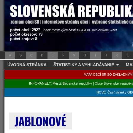
počet obcí: 2927
/ bez mestských častí s BA a KE ako celkom 2890
počet okresov: 79
počet krajov: 8
A
B
C
D
E
F
G
H
I
J
K
L
ÚVODNÁ STRÁNKA
ŠTATISTIKY A VYHĽADÁVANIE
MA
MAPA OBCÍ SR SO ZÁKLADNÝM
INFOPANELY:
|
Mestá Slovenskej republiky
Obce Slovenskej republik
NOVÉ: Časť stránky OBC
JABLONOVÉ