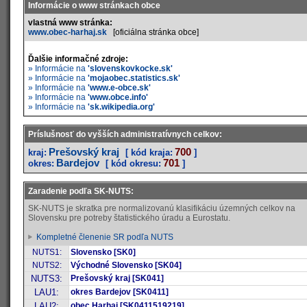
Informácie o www stránkach obce
vlastná www stránka:
www.obec-harhaj.sk
[oficiálna stránka obce]
Ďalšie informačné zdroje:
» Informácie na
'slovenskovkocke.sk'
» Informácie na
'mojaobec.statistics.sk'
» Informácie na
'www.e-obce.sk'
» Informácie na
'www.obce.info'
» Informácie na
'sk.wikipedia.org'
Príslušnosť do vyšších administratívnych celkov:
Prešovský kraj
700
kraj:
[ kód kraja:
]
Bardejov
701
okres:
[ kód okresu:
]
Zaradenie podľa SK-NUTS:
SK-NUTS je skratka pre normalizovanú klasifikáciu územných celkov na
Slovensku pre potreby štatistického úradu a Eurostatu.
Kompletné členenie SR podľa NUTS
NUTS1:
Slovensko [SK0]
NUTS2:
Východné Slovensko [SK04]
NUTS3:
Prešovský kraj [SK041]
LAU1:
okres Bardejov [SK0411]
LAU2:
obec Harhaj [SK0411519219]