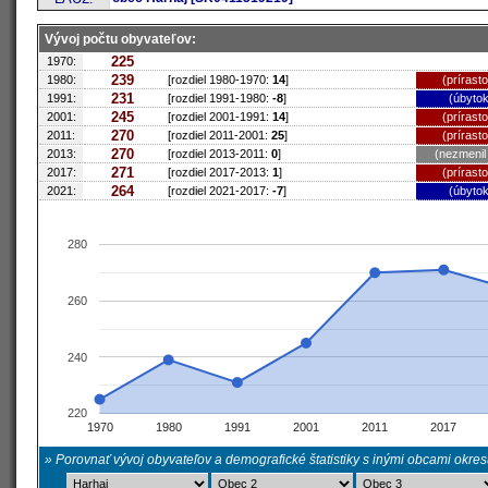
Vývoj počtu obyvateľov:
225
1970:
239
1980:
[rozdiel 1980-1970:
14
]
(prírast
231
1991:
[rozdiel 1991-1980:
-8
]
(úbytok
245
2001:
[rozdiel 2001-1991:
14
]
(prírast
270
2011:
[rozdiel 2011-2001:
25
]
(prírast
270
2013:
[rozdiel 2013-2011:
0
]
(nezmenil
271
2017:
[rozdiel 2017-2013:
1
]
(prírast
264
2021:
[rozdiel 2021-2017:
-7
]
(úbytok
280
260
240
220
1970
1980
1991
2001
2011
2017
» Porovnať vývoj obyvateľov a demografické štatistiky s inými obcami okre