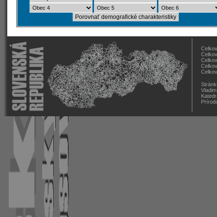
Celkov
Celkov
Celkov
Celkov
Celkov
Stránk
Vladim
Katedr
Prírod