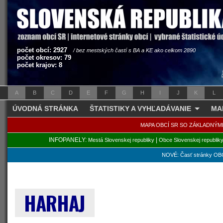
počet obcí: 2927
/ bez mestských častí s BA a KE ako celkom 2890
počet okresov: 79
počet krajov: 8
A
B
C
D
E
F
G
H
I
J
K
L
ÚVODNÁ STRÁNKA
ŠTATISTIKY A VYHĽADÁVANIE
MA
MAPA OBCÍ SR SO ZÁKLADNÝM
INFOPANELY:
|
Mestá Slovenskej republiky
Obce Slovenskej republik
NOVÉ: Časť stránky OBC
HARHAJ