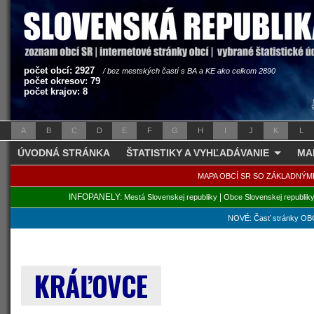
počet obcí: 2927
/ bez mestských častí s BA a KE ako celkom 2890
počet okresov: 79
počet krajov: 8
A
B
C
D
E
F
G
H
I
J
K
L
ÚVODNÁ STRÁNKA
ŠTATISTIKY A VYHĽADÁVANIE
MA
MAPA OBCÍ SR SO ZÁKLADNÝM
INFOPANELY:
|
Mestá Slovenskej republiky
Obce Slovenskej republik
NOVÉ: Časť stránky OBC
KRÁĽOVCE