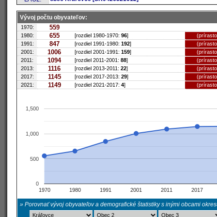
Vývoj počtu obyvateľov:
559
1970:
655
1980:
[rozdiel 1980-1970:
96
]
(prírast
847
1991:
[rozdiel 1991-1980:
192
]
(prírast
1006
2001:
[rozdiel 2001-1991:
159
]
(prírast
1094
2011:
[rozdiel 2011-2001:
88
]
(prírast
1116
2013:
[rozdiel 2013-2011:
22
]
(prírast
1145
2017:
[rozdiel 2017-2013:
29
]
(prírast
1149
2021:
[rozdiel 2021-2017:
4
]
(prírast
1,500
1,000
500
0
1970
1980
1991
2001
2011
2017
» Porovnať vývoj obyvateľov a demografické štatistiky s inými obcami okre