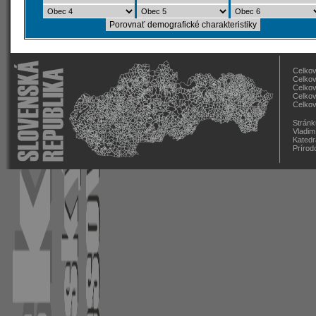
Celkov
Celkov
Celkov
Celkov
Celkov
Stránk
Vladim
Katedr
Prírod