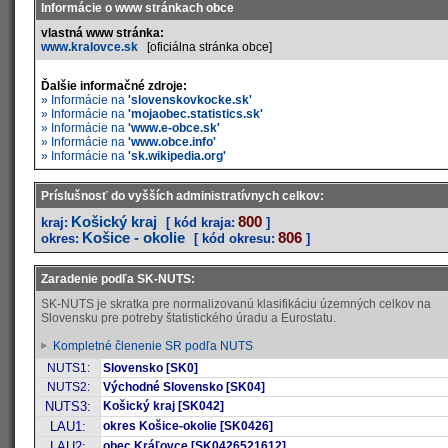
Informácie o www stránkach obce
vlastná www stránka:
www.kralovce.sk
[oficiálna stránka obce]
Ďalšie informačné zdroje:
» Informácie na
'slovenskovkocke.sk'
» Informácie na
'mojaobec.statistics.sk'
» Informácie na
'www.e-obce.sk'
» Informácie na
'www.obce.info'
» Informácie na
'sk.wikipedia.org'
Príslušnosť do vyšších administratívnych celkov:
Košický kraj
800
kraj:
[ kód kraja:
]
Košice - okolie
806
okres:
[ kód okresu:
]
Zaradenie podľa SK-NUTS:
SK-NUTS je skratka pre normalizovanú klasifikáciu územných celkov na
Slovensku pre potreby štatistického úradu a Eurostatu.
Kompletné členenie SR podľa NUTS
NUTS1:
Slovensko [SK0]
NUTS2:
Východné Slovensko [SK04]
NUTS3:
Košický kraj [SK042]
LAU1:
okres Košice-okolie [SK0426]
LAU2:
obec Kráľovce [SK0426521612]