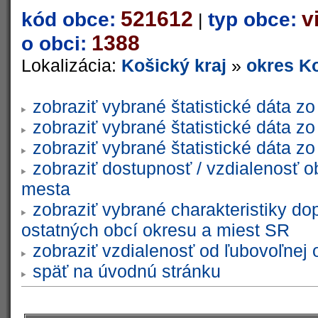
521612
v
kód obce:
typ obce:
|
1388
o obci:
Lokalizácia:
Košický kraj
»
okres Ko
zobraziť vybrané štatistické dáta 
zobraziť vybrané štatistické dáta 
zobraziť vybrané štatistické dáta 
zobraziť dostupnosť / vzdialenosť 
mesta
zobraziť vybrané charakteristiky do
ostatných obcí okresu a miest SR
zobraziť vzdialenosť od ľubovoľnej 
späť na úvodnú stránku