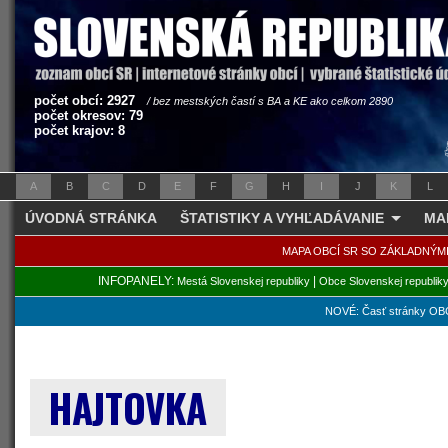
počet obcí: 2927
/ bez mestských častí s BA a KE ako celkom 2890
počet okresov: 79
počet krajov: 8
A
B
C
D
E
F
G
H
I
J
K
L
ÚVODNÁ STRÁNKA
ŠTATISTIKY A VYHĽADÁVANIE
MA
MAPA OBCÍ SR SO ZÁKLADNÝM
INFOPANELY:
|
Mestá Slovenskej republiky
Obce Slovenskej republik
NOVÉ: Časť stránky OBC
HAJTOVKA