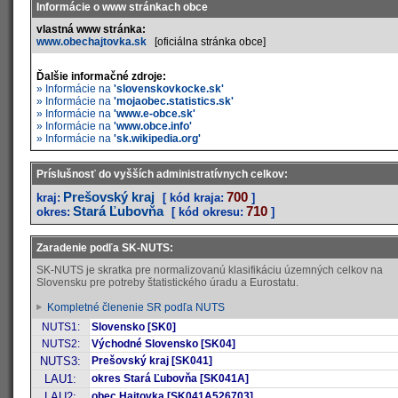
Informácie o www stránkach obce
vlastná www stránka:
www.obechajtovka.sk
[oficiálna stránka obce]
Ďalšie informačné zdroje:
» Informácie na
'slovenskovkocke.sk'
» Informácie na
'mojaobec.statistics.sk'
» Informácie na
'www.e-obce.sk'
» Informácie na
'www.obce.info'
» Informácie na
'sk.wikipedia.org'
Príslušnosť do vyšších administratívnych celkov:
Prešovský kraj
700
kraj:
[ kód kraja:
]
Stará Ľubovňa
710
okres:
[ kód okresu:
]
Zaradenie podľa SK-NUTS:
SK-NUTS je skratka pre normalizovanú klasifikáciu územných celkov na
Slovensku pre potreby štatistického úradu a Eurostatu.
Kompletné členenie SR podľa NUTS
NUTS1:
Slovensko [SK0]
NUTS2:
Východné Slovensko [SK04]
NUTS3:
Prešovský kraj [SK041]
LAU1:
okres Stará Ľubovňa [SK041A]
LAU2:
obec Hajtovka [SK041A526703]