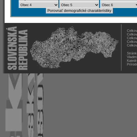
Celkov
Celkov
Celkov
Celkov
Celkov
Stránk
Vladim
Katedr
Prírod