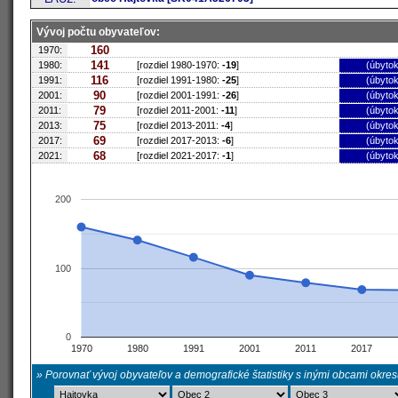
Vývoj počtu obyvateľov:
160
1970:
141
1980:
[rozdiel 1980-1970:
-19
]
(úbytok
116
1991:
[rozdiel 1991-1980:
-25
]
(úbytok
90
2001:
[rozdiel 2001-1991:
-26
]
(úbytok
79
2011:
[rozdiel 2011-2001:
-11
]
(úbytok
75
2013:
[rozdiel 2013-2011:
-4
]
(úbytok
69
2017:
[rozdiel 2017-2013:
-6
]
(úbytok
68
2021:
[rozdiel 2021-2017:
-1
]
(úbytok
200
100
0
1970
1980
1991
2001
2011
2017
» Porovnať vývoj obyvateľov a demografické štatistiky s inými obcami okre