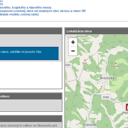
11
001
kresného, krajského a hlavného mesta
ostupnosti (cestnej) obce od ostatných obcí okresu a miest SR
áklade modelu cestnej siete)
Lokalizácia obce
jto obce, odošlite mi prosím Vás
celkov:
ikáciu územných celkov na Slovensku pre