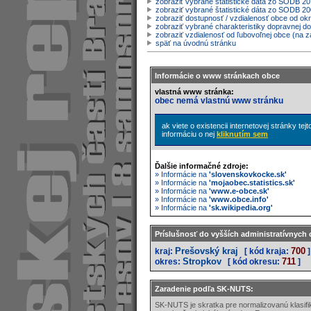
zobraziť vybrané štatistické dáta zo SODB 20
zobraziť vybrané štatistické dáta zo SODB 2
zobraziť dostupnosť / vzdialenosť obce od o
zobraziť vybrané charakteristiky dopravnej d
zobraziť vzdialenosť od ľubovoľnej obce (na z
späť na úvodnú stránku
Informácie o www stránkach obce
vlastná www stránka:
obec nemá vlastnú www stránku
ak viete o existencii internetovej stránky te
informáciu o nej
kliknutím sem
Ďalšie informačné zdroje:
» Informácie na
'slovenskovkocke.sk'
» Informácie na
'mojaobec.statistics.sk'
» Informácie na
'www.e-obce.sk'
» Informácie na
'www.obce.info'
» Informácie na
'sk.wikipedia.org'
Príslušnosť do vyšších administratívnych 
Prešovský kraj
700
kraj:
[ kód kraja:
]
Stropkov
711
okres:
[ kód okresu:
]
Zaradenie podľa SK-NUTS:
SK-NUTS je skratka pre normalizovanú klasif