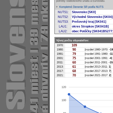
potreby štatistického úradu a Eurostatu.
Kompletné členenie SR podľa NUTS
NUTS1:
Slovensko [SK0]
NUTS2:
Východné Slovensko [SK04]
NUTS3:
Prešovský kraj [SK041]
LAU1:
okres Stropkov [SK041B]
LAU2:
obec Potôčky [SK041B5277
Vývoj počtu obyvateľov:
109
1970:
90
1980:
[rozdiel 1980-1970:
-19
79
1991:
[rozdiel 1991-1980:
-11
75
2001:
[rozdiel 2001-1991:
-4
]
60
2011:
[rozdiel 2011-2001:
-15
61
2013:
[rozdiel 2013-2011:
1
]
68
2017:
[rozdiel 2017-2013:
7
]
70
2021:
[rozdiel 2021-2017:
2
]
120
100