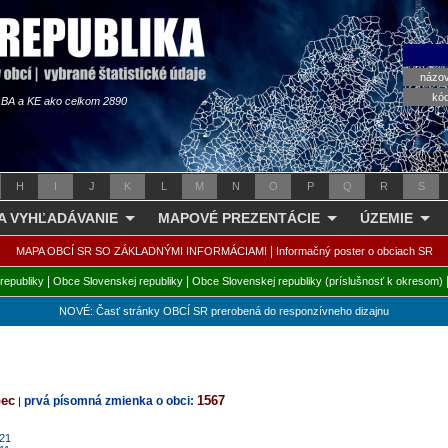
názo
kó
s BA a KE ako celkom 2890
H
I
J
K
L
M
N
O
P
Q
R
S
 A VYHĽADÁVANIE
MAPOVÉ PREZENTÁCIE
ÚZEMIE
|
MAPA OBCÍ SR SO ZÁKLADNÝMI INFORMÁCIAMI
Informačný poster o obciach SR
|
|
republiky
Obce Slovenskej republiky
Obce Slovenskej republiky (príslušnosť k okresom)
NOVÉ: Časť stránky OBCÍ SR prerobená do responzívneho dizajnu
bec
1567
prvá písomná zmienka o obci:
|
021