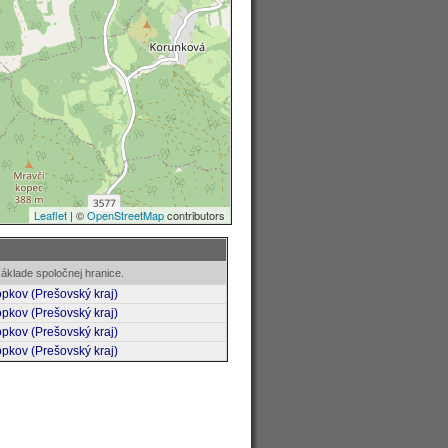
áklade spoločnej hranice.
opkov (Prešovský kraj)
opkov (Prešovský kraj)
opkov (Prešovský kraj)
opkov (Prešovský kraj)