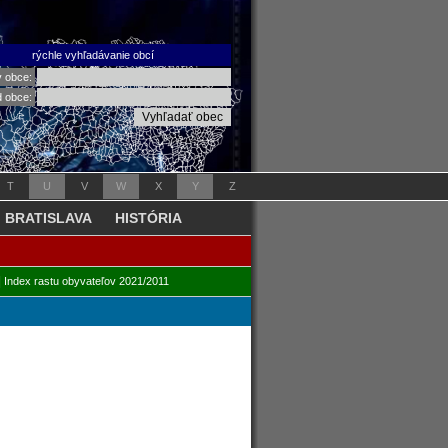
rýchle vyhľadávanie obcí
v obce:
d obce:
T
U
V
W
X
Y
Z
BRATISLAVA
HISTÓRIA
|
Index rastu obyvateľov 2021/2011