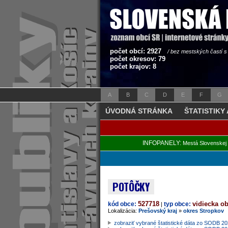
počet obcí: 2927
/ bez mestských častí 
počet okresov: 79
počet krajov: 8
A
B
C
D
E
F
G
ÚVODNÁ STRÁNKA
ŠTATISTIKY
INFOPANELY:
Mestá Slovenskej 
POTÔČKY
527718
vidiecka o
kód obce:
typ obce:
|
Lokalizácia:
Prešovský kraj
»
okres Stropkov
zobraziť vybrané štatistické dáta zo SODB 2