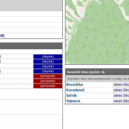
18]
]
(úbytok)
]
(úbytok)
(úbytok)
]
(úbytok)
Susedné obce (počet: 4):
(prírastok)
Susedné obce boli extrahované z mapy na z
(prírastok)
Breznička
okres Str
(prírastok)
Korunková
okres Str
Soľník
okres Str
Vojtovce
okres Str