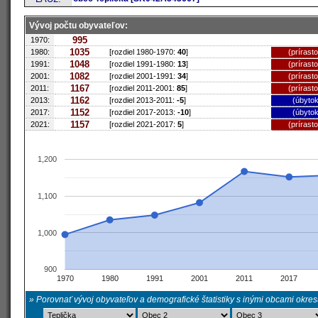
Vývoj počtu obyvateľov:
995
1970:
1035
1980:
[rozdiel 1980-1970:
40
]
(prírast
1048
1991:
[rozdiel 1991-1980:
13
]
(prírast
1082
2001:
[rozdiel 2001-1991:
34
]
(prírast
1167
2011:
[rozdiel 2011-2001:
85
]
(prírast
1162
2013:
[rozdiel 2013-2011:
-5
]
(úbytok
1152
2017:
[rozdiel 2017-2013:
-10
]
(úbytok
1157
2021:
[rozdiel 2021-2017:
5
]
(prírast
1,200
1,100
1,000
900
1970
1980
1991
2001
2011
2017
» Porovnať vývoj obyvateľov a demografické štatistiky s inými obcami okre