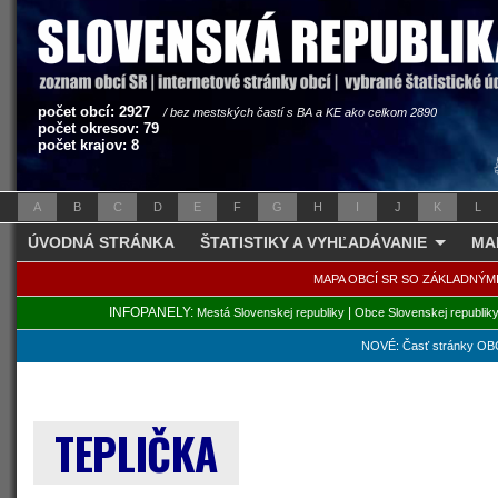
počet obcí: 2927
/ bez mestských častí s BA a KE ako celkom 2890
počet okresov: 79
počet krajov: 8
A
B
C
D
E
F
G
H
I
J
K
L
ÚVODNÁ STRÁNKA
ŠTATISTIKY A VYHĽADÁVANIE
MA
MAPA OBCÍ SR SO ZÁKLADNÝM
INFOPANELY:
|
Mestá Slovenskej republiky
Obce Slovenskej republik
NOVÉ: Časť stránky OBC
TEPLIČKA