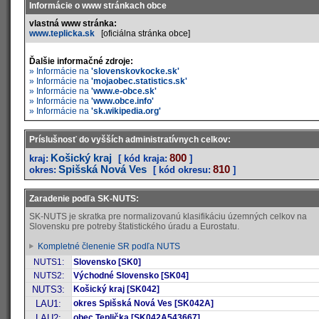
Informácie o www stránkach obce
vlastná www stránka:
www.teplicka.sk
[oficiálna stránka obce]
Ďalšie informačné zdroje:
» Informácie na
'slovenskovkocke.sk'
» Informácie na
'mojaobec.statistics.sk'
» Informácie na
'www.e-obce.sk'
» Informácie na
'www.obce.info'
» Informácie na
'sk.wikipedia.org'
Príslušnosť do vyšších administratívnych celkov:
Košický kraj
800
kraj:
[ kód kraja:
]
Spišská Nová Ves
810
okres:
[ kód okresu:
]
Zaradenie podľa SK-NUTS:
SK-NUTS je skratka pre normalizovanú klasifikáciu územných celkov na
Slovensku pre potreby štatistického úradu a Eurostatu.
Kompletné členenie SR podľa NUTS
NUTS1:
Slovensko [SK0]
NUTS2:
Východné Slovensko [SK04]
NUTS3:
Košický kraj [SK042]
LAU1:
okres Spišská Nová Ves [SK042A]
LAU2:
obec Teplička [SK042A543667]