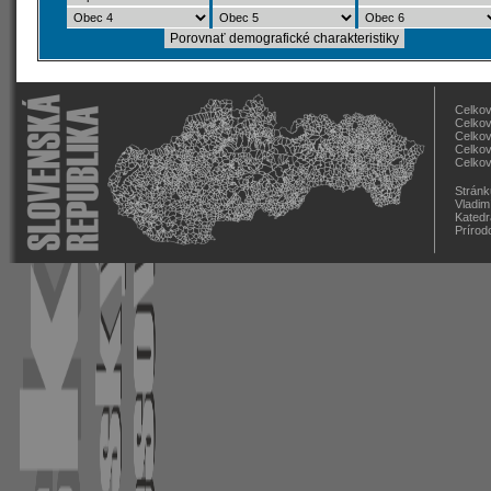
Celkov
Celkov
Celkov
Celkov
Celkov
Stránk
Vladim
Katedr
Prírod