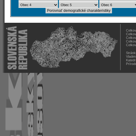
Celkov
Celkov
Celkov
Celkov
Celkov
Stránk
Vladim
Katedr
Prírod