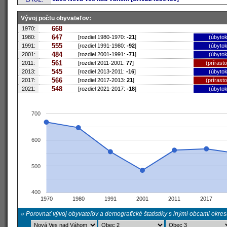
Vývoj počtu obyvateľov:
668
1970:
647
1980:
[rozdiel 1980-1970:
-21
]
(úbytok
555
1991:
[rozdiel 1991-1980:
-92
]
(úbytok
484
2001:
[rozdiel 2001-1991:
-71
]
(úbytok
561
2011:
[rozdiel 2011-2001:
77
]
(prírast
545
2013:
[rozdiel 2013-2011:
-16
]
(úbytok
566
2017:
[rozdiel 2017-2013:
21
]
(prírast
548
2021:
[rozdiel 2021-2017:
-18
]
(úbytok
700
600
500
400
1970
1980
1991
2001
2011
2017
» Porovnať vývoj obyvateľov a demografické štatistiky s inými obcami okre