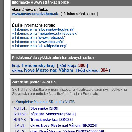
Informácie o www stránkach obce
vlastná www stránka:
www.novavesnadvahom.sk
[oficiálna stránka obce]
Ďalšie informačné zdroje:
» Informácie na
'slovenskovkocke.sk'
» Informácie na
'mojaobec.statistics.sk'
» Informácie na
'www.e-obce.sk'
» Informácie na
'www.obce.info'
» Informácie na
'sk.wikipedia.org'
Príslušnosť do vyšších administratívnych celkov:
Trenčiansky kraj
300
kraj:
[ kód kraja:
]
Nové Mesto nad Váhom
304
okres:
[ kód okresu:
]
Zaradenie podľa SK-NUTS:
SK-NUTS je skratka pre normalizovanú klasifikáciu územných celkov na
Slovensku pre potreby štatistického úradu a Eurostatu.
Kompletné členenie SR podľa NUTS
NUTS1:
Slovensko [SK0]
NUTS2:
Západné Slovensko [SK02]
NUTS3:
Trenčiansky kraj [SK022]
LAU1:
okres Nové Mesto nad Váhom [SK0224]
LAU2:
obec Nová Ves nad Váhom [SK0224556459]