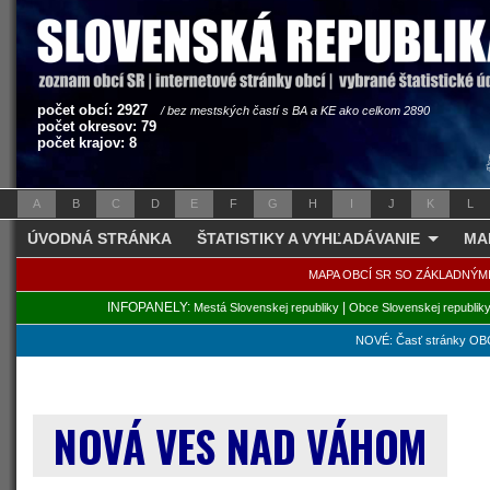
počet obcí: 2927
/ bez mestských častí s BA a KE ako celkom 2890
počet okresov: 79
počet krajov: 8
A
B
C
D
E
F
G
H
I
J
K
L
ÚVODNÁ STRÁNKA
ŠTATISTIKY A VYHĽADÁVANIE
MA
MAPA OBCÍ SR SO ZÁKLADNÝM
INFOPANELY:
|
Mestá Slovenskej republiky
Obce Slovenskej republik
NOVÉ: Časť stránky OBC
NOVÁ VES NAD VÁHOM