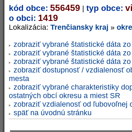
556459
v
kód obce:
typ obce:
|
1419
o obci:
Lokalizácia:
Trenčiansky kraj
»
okr
zobraziť vybrané štatistické dáta 
zobraziť vybrané štatistické dáta 
zobraziť vybrané štatistické dáta 
zobraziť dostupnosť / vzdialenosť 
mesta
zobraziť vybrané charakteristiky do
ostatných obcí okresu a miest SR
zobraziť vzdialenosť od ľubovoľnej 
späť na úvodnú stránku