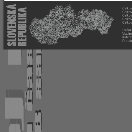
Celkov
Celkov
Celkov
Celkov
Celkov
Stránk
Vladim
Katedr
Prírod