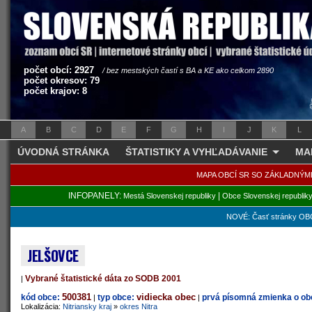
počet obcí: 2927
/ bez mestských častí s BA a KE ako celkom 2890
počet okresov: 79
počet krajov: 8
A
B
C
D
E
F
G
H
I
J
K
L
ÚVODNÁ STRÁNKA
ŠTATISTIKY A VYHĽADÁVANIE
MA
MAPA OBCÍ SR SO ZÁKLADNÝM
INFOPANELY:
|
Mestá Slovenskej republiky
Obce Slovenskej republik
NOVÉ: Časť stránky OBC
JELŠOVCE
Vybrané štatistické dáta zo SODB 2001
|
500381
vidiecka obec
kód obce:
typ obce:
prvá písomná zmienka o obc
|
|
Lokalizácia:
Nitriansky kraj
»
okres Nitra