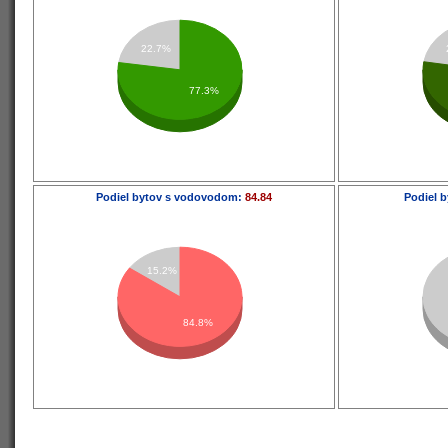
22.7%
77.3%
Podiel bytov s vodovodom:
84.84
Podiel b
15.2%
84.8%