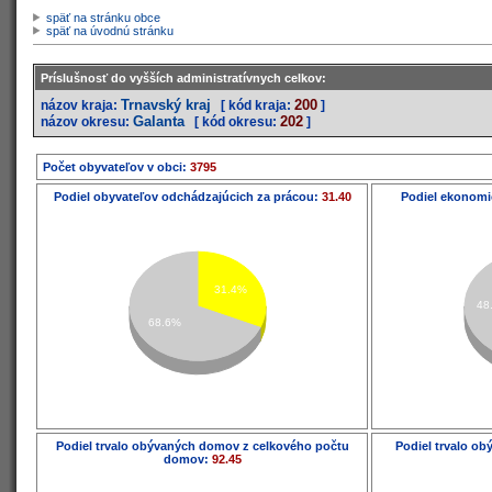
späť na stránku obce
späť na úvodnú stránku
Príslušnosť do vyšších administratívnych celkov:
Trnavský kraj
200
názov kraja:
[ kód kraja:
]
Galanta
202
názov okresu:
[ kód okresu:
]
Počet obyvateľov v obci:
3795
Podiel obyvateľov odchádzajúcich za prácou:
31.40
Podiel ekonomi
31.4%
48
68.6%
Podiel trvalo obývaných domov z celkového počtu
Podiel trvalo o
domov:
92.45