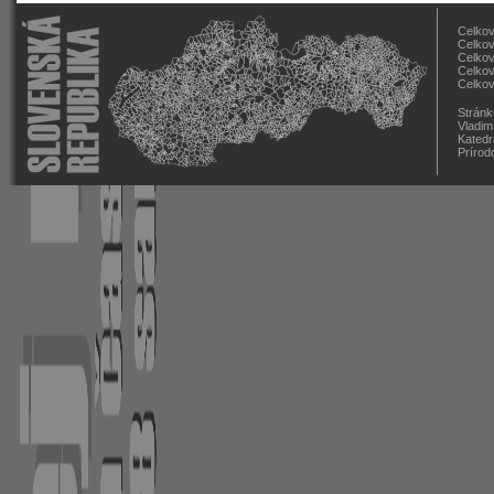
Celkov
Celkov
Celkov
Celkov
Celkov
Stránk
Vladim
Katedr
Prírod