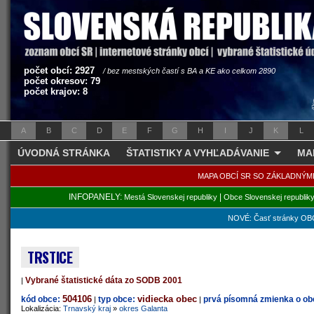
počet obcí: 2927
/ bez mestských častí s BA a KE ako celkom 2890
počet okresov: 79
počet krajov: 8
A
B
C
D
E
F
G
H
I
J
K
L
ÚVODNÁ STRÁNKA
ŠTATISTIKY A VYHĽADÁVANIE
MA
MAPA OBCÍ SR SO ZÁKLADNÝM
INFOPANELY:
|
Mestá Slovenskej republiky
Obce Slovenskej republik
NOVÉ: Časť stránky OBC
TRSTICE
Vybrané štatistické dáta zo SODB 2001
|
504106
vidiecka obec
kód obce:
typ obce:
prvá písomná zmienka o obc
|
|
Lokalizácia:
Trnavský kraj
»
okres Galanta