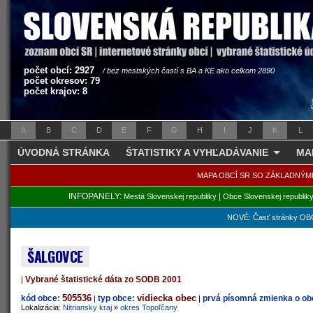
počet obcí: 2927
/ bez mestských častí s BA a KE ako celkom 2890
počet okresov: 79
počet krajov: 8
A
B
C
D
E
F
G
H
I
J
K
L
ÚVODNÁ STRÁNKA
ŠTATISTIKY A VYHĽADÁVANIE
MA
MAPA OBCÍ SR SO ZÁKLADNÝM
INFOPANELY:
|
Mestá Slovenskej republiky
Obce Slovenskej republik
NOVÉ: Časť stránky OBC
ŠALGOVCE
Vybrané štatistické dáta zo SODB 2001
|
505536
vidiecka obec
kód obce:
typ obce:
prvá písomná zmienka o obc
|
|
Lokalizácia:
Nitriansky kraj
»
okres Topoľčany