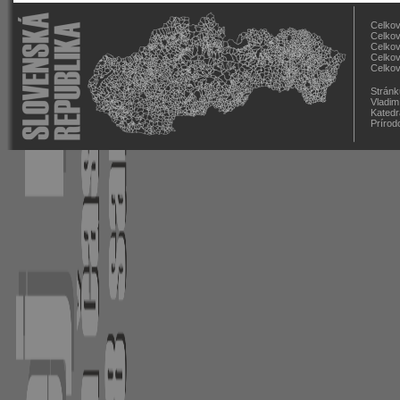
Celkov
Celkov
Celkov
Celkov
Celkov
Stránk
Vladim
Katedr
Prírod