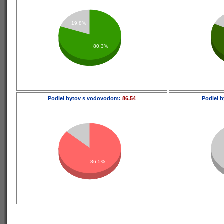
19.8%
80.3%
Podiel bytov s vodovodom:
86.54
Podiel b
86.5%