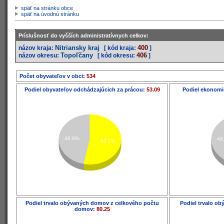
späť na stránku obce
späť na úvodnú stránku
Príslušnosť do vyšších administratívnych celkov:
Nitriansky kraj
400
názov kraja:
[ kód kraja:
]
Topoľčany
406
názov okresu:
[ kód okresu:
]
Počet obyvateľov v obci:
534
Podiel obyvateľov odchádzajúcich za prácou:
53.09
Podiel ekonomi
46.9%
48
53.1%
Podiel trvalo obývaných domov z celkového počtu
Podiel trvalo o
domov:
80.25