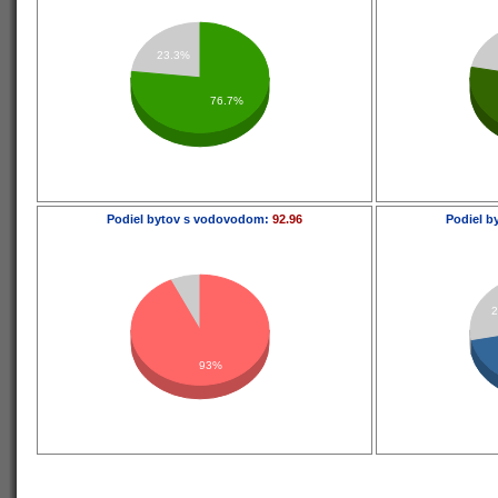
23.3%
76.7%
Podiel bytov s vodovodom:
92.96
Podiel b
93%