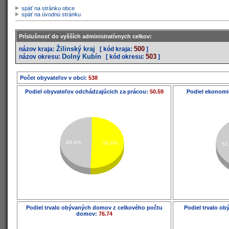
späť na stránku obce
späť na úvodnú stránku
Príslušnosť do vyšších administratívnych celkov:
Žilinský kraj
500
názov kraja:
[ kód kraja:
]
Dolný Kubín
503
názov okresu:
[ kód okresu:
]
Počet obyvateľov v obci:
538
Podiel obyvateľov odchádzajúcich za prácou:
50.59
Podiel ekonomi
49.4%
50.6%
52
Podiel trvalo obývaných domov z celkového počtu
Podiel trvalo o
domov:
76.74