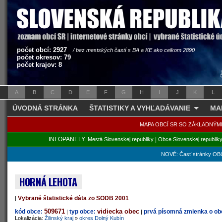
počet obcí: 2927
/ bez mestských častí s BA a KE ako celkom 2890
počet okresov: 79
počet krajov: 8
A
B
C
D
E
F
G
H
I
J
K
L
ÚVODNÁ STRÁNKA
ŠTATISTIKY A VYHĽADÁVANIE
MA
MAPA OBCÍ SR SO ZÁKLADNÝM
INFOPANELY:
|
Mestá Slovenskej republiky
Obce Slovenskej republik
NOVÉ: Časť stránky OBC
HORNÁ LEHOTA
Vybrané štatistické dáta zo SODB 2001
|
509671
vidiecka obec
kód obce:
typ obce:
prvá písomná zmienka o obc
|
|
Lokalizácia:
Žilinský kraj
»
okres Dolný Kubín