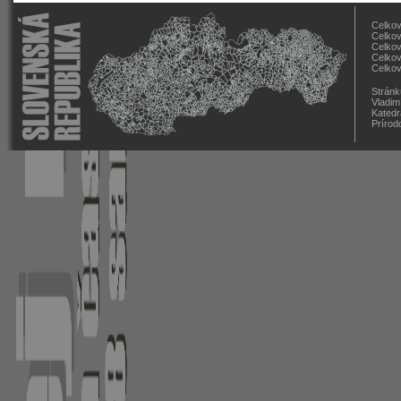
Celkov
Celkov
Celkov
Celkov
Celkov
Stránk
Vladim
Katedr
Prírod