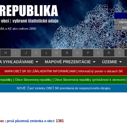
názo
kó
s BA a KE ako celkom 2890
H
I
J
K
L
M
N
O
P
Q
R
S
 A VYHĽADÁVANIE
MAPOVÉ PREZENTÁCIE
ÚZEMIE
|
MAPA OBCÍ SR SO ZÁKLADNÝMI INFORMÁCIAMI
Informačný poster o obciach SR
|
|
republiky
Obce Slovenskej republiky
Obce Slovenskej republiky (príslušnosť k okresom)
NOVÉ: Časť stránky OBCÍ SR prerobená do responzívneho dizajnu
bec
1381
prvá písomná zmienka o obci:
|