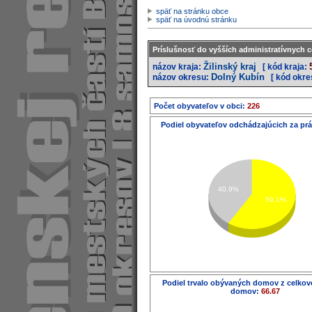
späť na stránku obce
späť na úvodnú stránku
Príslušnosť do vyšších administratívnych c
Žilinský kraj
názov kraja:
[ kód kraja:
Dolný Kubín
názov okresu:
[ kód okre
Počet obyvateľov v obci:
226
Podiel obyvateľov odchádzajúcich za pr
40.9%
59.1%
Podiel trvalo obývaných domov z celko
domov:
66.67