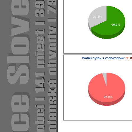
33.3%
66.7%
Podiel bytov s vodovodom:
95.
95.8%