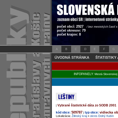
počet obcí: 2927
/ bez mestských častí 
počet okresov: 79
počet krajov: 8
A
B
C
D
E
F
G
ÚVODNÁ STRÁNKA
ŠTATISTIKY
INFOPANELY:
Mestá Slovenskej 
LEŠTINY
Vybrané štatistické dáta zo SODB 2001
|
509787
vidiecka o
kód obce:
typ obce:
|
Lokalizácia:
Žilinský kraj
»
okres Dolný Kubín