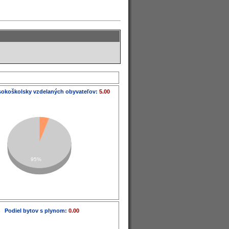
sokoškolsky vzdelaných obyvateľov:
5.00
95%
Podiel bytov s plynom:
0.00