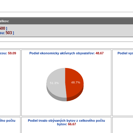
elkov:
500
]
503
su:
]
ácou:
59.09
Podiel ekonomicky aktívnych obyvateľov:
48.67
Podiel vy
48.7%
51.3%
vého počtu
Podiel trvalo obývaných bytov z celkového počtu
bytov:
66.67