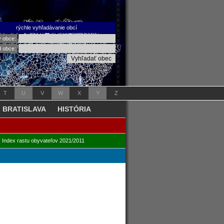
rýchle vyhľadávanie obcí
v obce:
d obce:
T
U
V
W
X
Y
Z
BRATISLAVA
HISTÓRIA
|
Index rastu obyvateľov 2021/2011