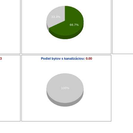
33.3%
66.7%
83
Podiel bytov s kanalizáciou:
0.00
100%