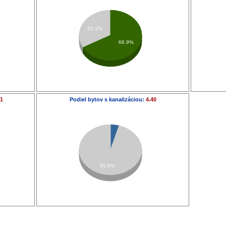
33.1%
66.9%
91
Podiel bytov s kanalizáciou:
4.40
95.6%