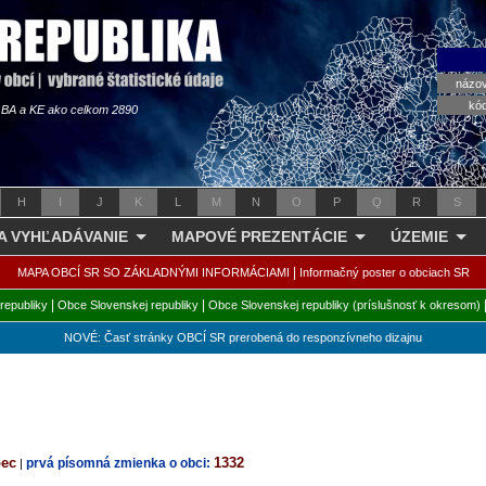
názo
kó
s BA a KE ako celkom 2890
H
I
J
K
L
M
N
O
P
Q
R
S
 A VYHĽADÁVANIE
MAPOVÉ PREZENTÁCIE
ÚZEMIE
|
MAPA OBCÍ SR SO ZÁKLADNÝMI INFORMÁCIAMI
Informačný poster o obciach SR
|
|
republiky
Obce Slovenskej republiky
Obce Slovenskej republiky (príslušnosť k okresom)
NOVÉ: Časť stránky OBCÍ SR prerobená do responzívneho dizajnu
bec
1332
prvá písomná zmienka o obci:
|