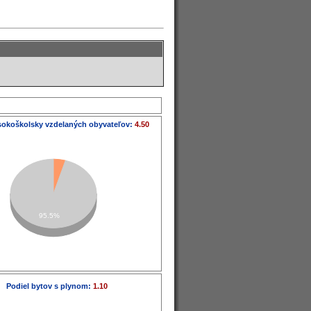
sokoškolsky vzdelaných obyvateľov:
4.50
95.5%
Podiel bytov s plynom:
1.10