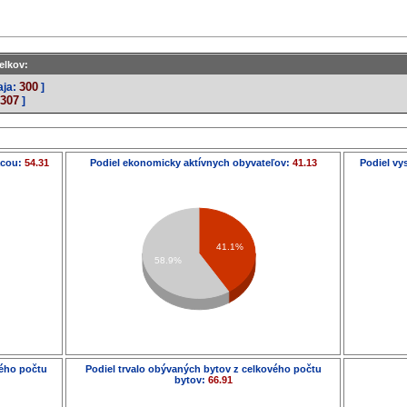
elkov:
300
aja:
]
307
]
ácou:
54.31
Podiel ekonomicky aktívnych obyvateľov:
41.13
Podiel vy
41.1%
58.9%
vého počtu
Podiel trvalo obývaných bytov z celkového počtu
bytov:
66.91