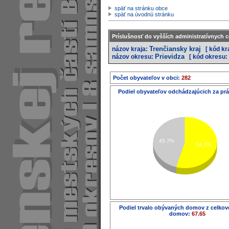
späť na stránku obce
späť na úvodnú stránku
Príslušnosť do vyšších administratívnych c
Trenčiansky kraj
názov kraja:
[ kód kr
Prievidza
názov okresu:
[ kód okresu:
Počet obyvateľov v obci:
282
Podiel obyvateľov odchádzajúcich za pr
45.7%
54.3%
Podiel trvalo obývaných domov z celko
domov:
67.65