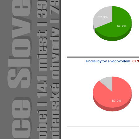
32.3%
67.7%
Podiel bytov s vodovodom:
87.
87.9%