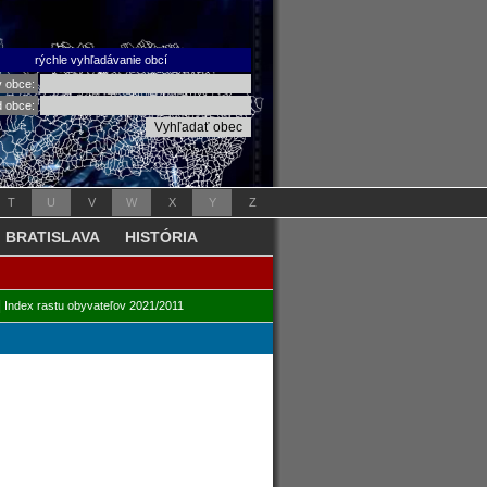
rýchle vyhľadávanie obcí
v obce:
d obce:
T
U
V
W
X
Y
Z
BRATISLAVA
HISTÓRIA
|
Index rastu obyvateľov 2021/2011