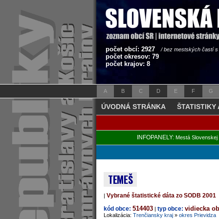
počet obcí: 2927
/ bez mestských častí 
počet okresov: 79
počet krajov: 8
A
B
C
D
E
F
G
ÚVODNÁ STRÁNKA
ŠTATISTIKY
INFOPANELY:
Mestá Slovenskej 
TEMEŠ
Vybrané štatistické dáta zo SODB 2001
|
514403
vidiecka o
kód obce:
typ obce:
|
Lokalizácia:
Trenčiansky kraj
»
okres Prievidza