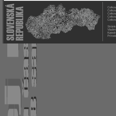
Celkov
Celkov
Celkov
Celkov
Celkov
Stránk
Vladim
Katedr
Prírod