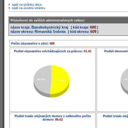
späť na stránku obce
späť na úvodnú stránku
Príslušnosť do vyšších administratívnych celkov:
Banskobystrický kraj
600
názov kraja:
[ kód kraja:
]
Rimavská Sobota
609
názov okresu:
[ kód okresu:
]
Počet obyvateľov v obci:
488
Podiel obyvateľov odchádzajúcich za prácou:
51.41
Podiel ekonomi
48.6%
49
51.4%
Podiel trvalo obývaných domov z celkového počtu
Podiel trvalo o
domov:
86.62