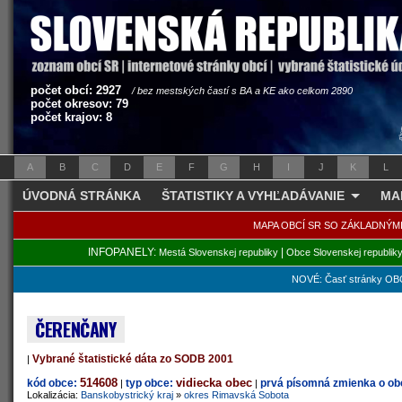
počet obcí: 2927
/ bez mestských častí s BA a KE ako celkom 2890
počet okresov: 79
počet krajov: 8
A
B
C
D
E
F
G
H
I
J
K
L
ÚVODNÁ STRÁNKA
ŠTATISTIKY A VYHĽADÁVANIE
MA
MAPA OBCÍ SR SO ZÁKLADNÝM
INFOPANELY:
|
Mestá Slovenskej republiky
Obce Slovenskej republik
NOVÉ: Časť stránky OBC
ČERENČANY
Vybrané štatistické dáta zo SODB 2001
|
514608
vidiecka obec
kód obce:
typ obce:
prvá písomná zmienka o obc
|
|
Lokalizácia:
Banskobystrický kraj
»
okres Rimavská Sobota