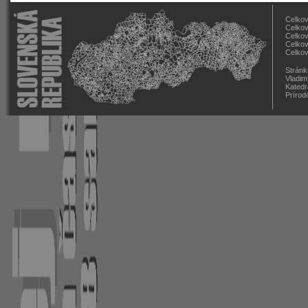
Celkov
Celkov
Celkov
Celkov
Celkov
Stránk
Vladim
Katedr
Prírod