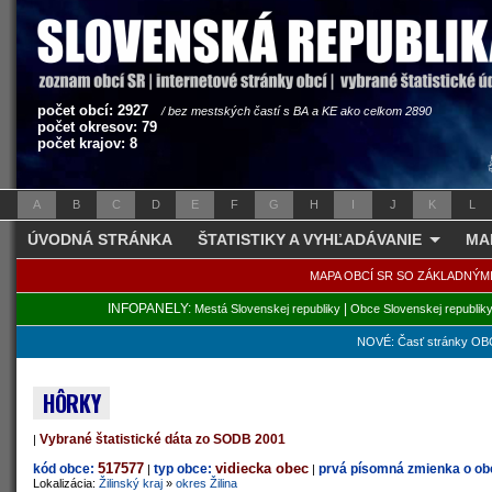
počet obcí: 2927
/ bez mestských častí s BA a KE ako celkom 2890
počet okresov: 79
počet krajov: 8
A
B
C
D
E
F
G
H
I
J
K
L
ÚVODNÁ STRÁNKA
ŠTATISTIKY A VYHĽADÁVANIE
MA
MAPA OBCÍ SR SO ZÁKLADNÝM
INFOPANELY:
|
Mestá Slovenskej republiky
Obce Slovenskej republik
NOVÉ: Časť stránky OBC
HÔRKY
Vybrané štatistické dáta zo SODB 2001
|
517577
vidiecka obec
kód obce:
typ obce:
prvá písomná zmienka o obc
|
|
Lokalizácia:
Žilinský kraj
»
okres Žilina