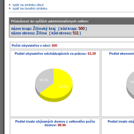
späť na stránku obce
späť na úvodnú stránku
Príslušnosť do vyšších administratívnych celkov:
Žilinský kraj
500
názov kraja:
[ kód kraja:
]
Žilina
511
názov okresu:
[ kód okresu:
]
Počet obyvateľov v obci:
600
Podiel obyvateľov odchádzajúcich za prácou:
63.39
Podiel ekonomi
36.6%
4
63.4%
Podiel trvalo obývaných domov z celkového počtu
Podiel trvalo o
domov:
88.96