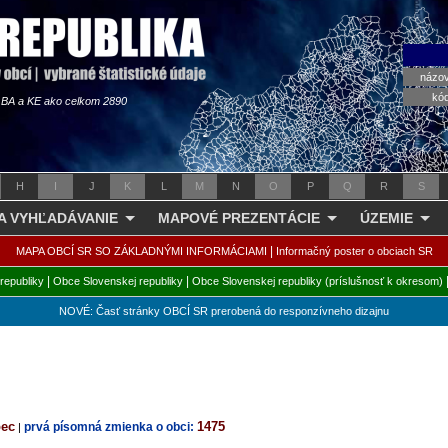
názo
kó
s BA a KE ako celkom 2890
H
I
J
K
L
M
N
O
P
Q
R
S
 A VYHĽADÁVANIE
MAPOVÉ PREZENTÁCIE
ÚZEMIE
|
MAPA OBCÍ SR SO ZÁKLADNÝMI INFORMÁCIAMI
Informačný poster o obciach SR
|
|
republiky
Obce Slovenskej republiky
Obce Slovenskej republiky (príslušnosť k okresom)
NOVÉ: Časť stránky OBCÍ SR prerobená do responzívneho dizajnu
bec
1475
prvá písomná zmienka o obci:
|