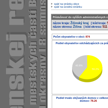
späť na stránku obce
späť na úvodnú stránku
Príslušnosť do vyšších administratívnych c
Žilinský kraj
názov kraja:
[ kód kraja:
Žilina
511
názov okresu:
[ kód okresu:
Počet obyvateľov v obci:
874
Podiel obyvateľov odchádzajúcich za pr
40.8%
59.2%
Podiel trvalo obývaných domov z celko
domov:
78.26