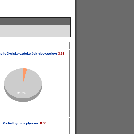
sokoškolsky vzdelaných obyvateľov:
3.68
96.3%
Podiel bytov s plynom:
0.00