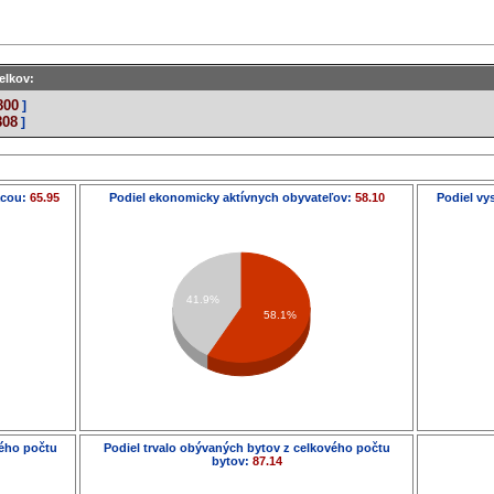
elkov:
800
]
808
]
ácou:
65.95
Podiel ekonomicky aktívnych obyvateľov:
58.10
Podiel vy
41.9%
58.1%
vého počtu
Podiel trvalo obývaných bytov z celkového počtu
bytov:
87.14