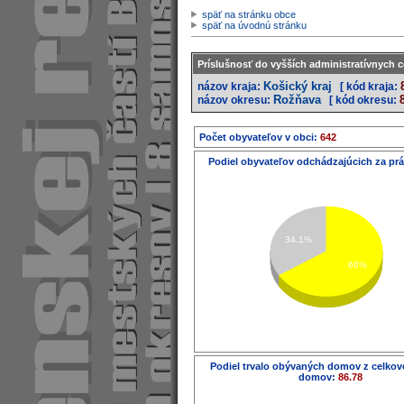
späť na stránku obce
späť na úvodnú stránku
Príslušnosť do vyšších administratívnych c
Košický kraj
názov kraja:
[ kód kraja:
Rožňava
názov okresu:
[ kód okresu:
Počet obyvateľov v obci:
642
Podiel obyvateľov odchádzajúcich za pr
34.1%
66%
Podiel trvalo obývaných domov z celko
domov:
86.78