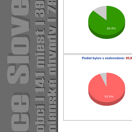
86.8%
Podiel bytov s vodovodom:
93.
93.8%