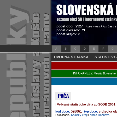
počet obcí: 2927
/ bez mestských častí 
počet okresov: 79
počet krajov: 8
A
B
C
D
E
F
G
ÚVODNÁ STRÁNKA
ŠTATISTIKY
INFOPANELY:
Mestá Slovenskej 
PAČA
Vybrané štatistické dáta zo SODB 2001
|
526061
vidiecka o
kód obce:
typ obce:
|
Lokalizácia:
Košický kraj
»
okres Rožňava