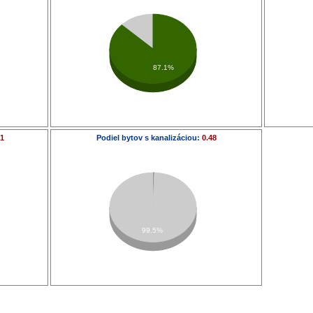
87.1%
81
Podiel bytov s kanalizáciou:
0.48
99.5%