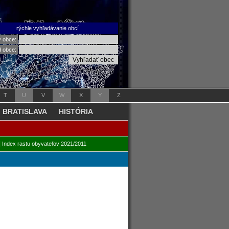
rýchle vyhľadávanie obcí
v obce:
d obce:
T
U
V
W
X
Y
Z
BRATISLAVA
HISTÓRIA
|
Index rastu obyvateľov 2021/2011