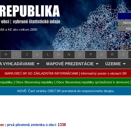
názo
kó
s BA a KE ako celkom 2890
H
I
J
K
L
M
N
O
P
Q
R
S
 A VYHĽADÁVANIE
MAPOVÉ PREZENTÁCIE
ÚZEMIE
|
MAPA OBCÍ SR SO ZÁKLADNÝMI INFORMÁCIAMI
Informačný poster o obciach SR
|
|
republiky
Obce Slovenskej republiky
Obce Slovenskej republiky (príslušnosť k okresom)
NOVÉ: Časť stránky OBCÍ SR prerobená do responzívneho dizajnu
bec
1338
prvá písomná zmienka o obci:
|