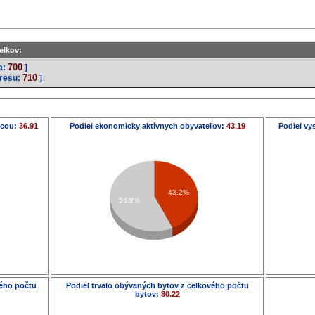
elkov:
700
a:
]
710
kresu:
]
ácou:
36.91
Podiel ekonomicky aktívnych obyvateľov:
43.19
Podiel vy
43.2%
56.8%
vého počtu
Podiel trvalo obývaných bytov z celkového počtu
bytov:
80.22