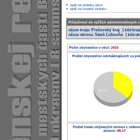
späť na stránku obce
späť na úvodnú stránku
Príslušnosť do vyšších administratívnych c
Prešovský kraj
názov kraja:
[ kód kraj
Stará Ľubovňa
názov okresu:
[ kód o
Počet obyvateľov v obci:
2415
Podiel obyvateľov odchádzajúcich za pr
36.9%
63.1%
Podiel trvalo obývaných domov z celko
domov:
80.17