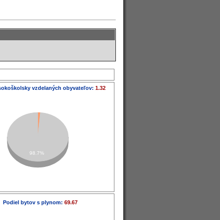
sokoškolsky vzdelaných obyvateľov:
1.32
98.7%
Podiel bytov s plynom:
69.67