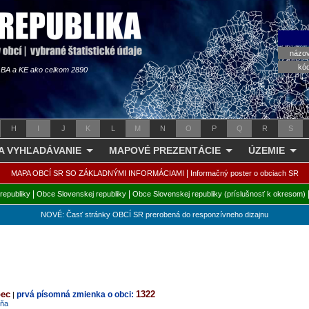
názo
kó
s BA a KE ako celkom 2890
H
I
J
K
L
M
N
O
P
Q
R
S
 A VYHĽADÁVANIE
MAPOVÉ PREZENTÁCIE
ÚZEMIE
|
MAPA OBCÍ SR SO ZÁKLADNÝMI INFORMÁCIAMI
Informačný poster o obciach SR
|
|
republiky
Obce Slovenskej republiky
Obce Slovenskej republiky (príslušnosť k okresom)
NOVÉ: Časť stránky OBCÍ SR prerobená do responzívneho dizajnu
bec
1322
prvá písomná zmienka o obci:
|
vňa