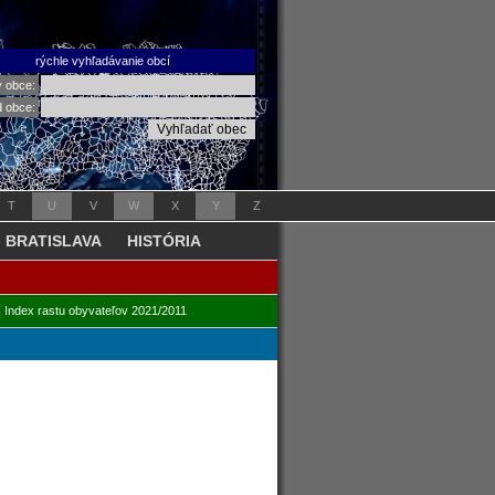
rýchle vyhľadávanie obcí
v obce:
d obce:
T
U
V
W
X
Y
Z
BRATISLAVA
HISTÓRIA
|
Index rastu obyvateľov 2021/2011