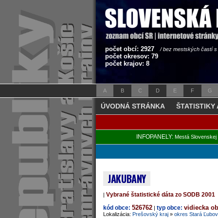
počet obcí: 2927
/ bez mestských častí 
počet okresov: 79
počet krajov: 8
A
B
C
D
E
F
G
ÚVODNÁ STRÁNKA
ŠTATISTIKY
INFOPANELY:
Mestá Slovenskej 
JAKUBANY
Vybrané štatistické dáta zo SODB 2001
|
526762
vidiecka o
kód obce:
typ obce:
|
Lokalizácia:
Prešovský kraj
»
okres Stará Ľubo