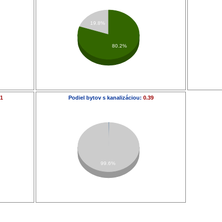
19.8%
80.2%
21
Podiel bytov s kanalizáciou:
0.39
99.6%