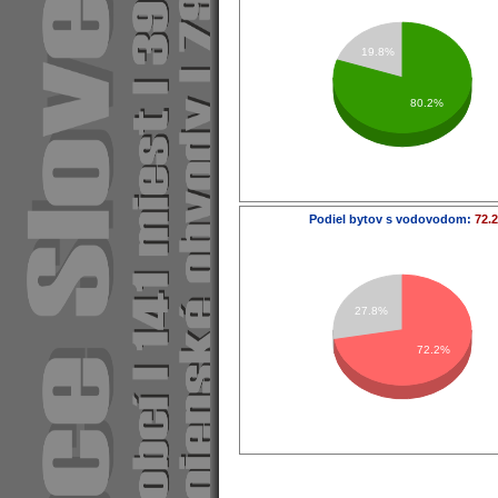
19.8%
80.2%
Podiel bytov s vodovodom:
72.
27.8%
72.2%