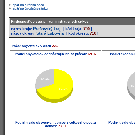
späť na stránku obce
späť na úvodnú stránku
Príslušnosť do vyšších administratívnych celkov:
Prešovský kraj
700
názov kraja:
[ kód kraja:
]
Stará Ľubovňa
710
názov okresu:
[ kód okresu:
]
Počet obyvateľov v obci:
226
Podiel obyvateľov odchádzajúcich za prácou:
69.07
Podiel ekonomi
30.9%
57
69.1%
Podiel trvalo obývaných domov z celkového počtu
Podiel trvalo o
domov:
73.97