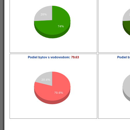
26%
74%
Podiel bytov s vodovodom:
79.63
Podiel b
20.4%
79.6%