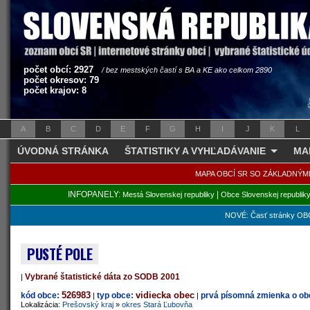
počet obcí: 2927
/ bez mestských častí s BA a KE ako celkom 2890
počet okresov: 79
počet krajov: 8
A
B
C
D
E
F
G
H
I
J
K
L
ÚVODNÁ STRÁNKA
ŠTATISTIKY A VYHĽADÁVANIE
MA
MAPA OBCÍ SR SO ZÁKLADNÝM
INFOPANELY:
|
Mestá Slovenskej republiky
Obce Slovenskej republik
NOVÉ: Časť stránky OBC
PUSTÉ POLE
Vybrané štatistické dáta zo SODB 2001
|
526983
vidiecka obec
kód obce:
typ obce:
prvá písomná zmienka o obc
|
|
Lokalizácia:
Prešovský kraj
»
okres Stará Ľubovňa