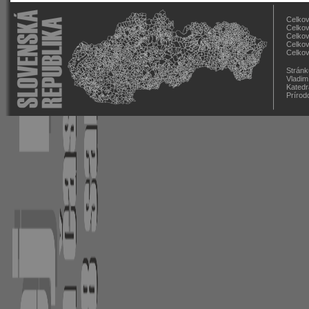
Celkov
Celkov
Celkov
Celkov
Celkov
Stránk
Vladim
Katedr
Prírod