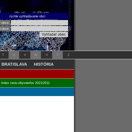
rýchle vyhľadávanie obcí
v obce:
d obce:
T
U
V
W
X
Y
Z
BRATISLAVA
HISTÓRIA
|
Index rastu obyvateľov 2021/2011