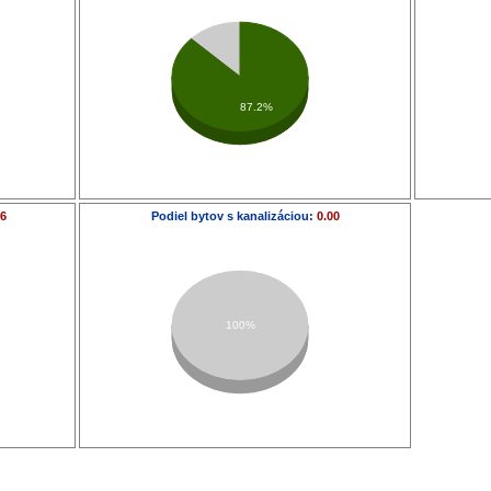
87.2%
56
Podiel bytov s kanalizáciou:
0.00
100%