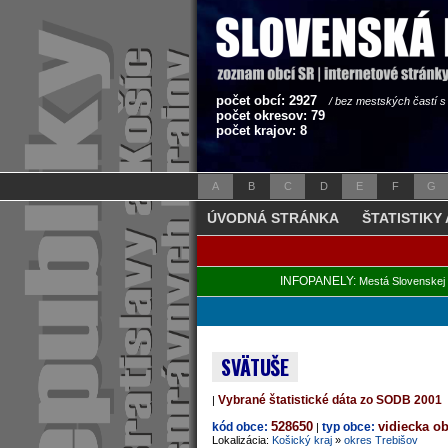
počet obcí: 2927
/ bez mestských častí 
počet okresov: 79
počet krajov: 8
A
B
C
D
E
F
G
ÚVODNÁ STRÁNKA
ŠTATISTIKY
INFOPANELY:
Mestá Slovenskej 
SVÄTUŠE
Vybrané štatistické dáta zo SODB 2001
|
528650
vidiecka o
kód obce:
typ obce:
|
Lokalizácia:
Košický kraj
»
okres Trebišov