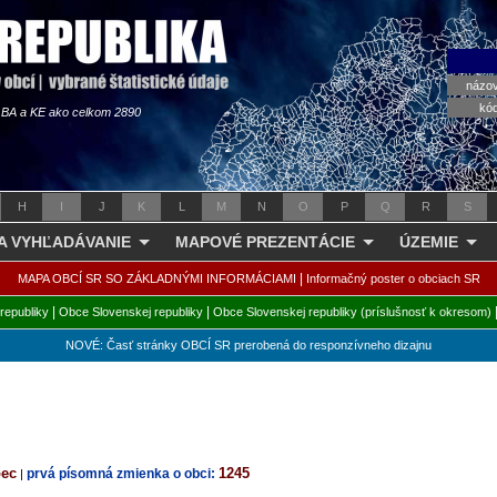
názo
kó
s BA a KE ako celkom 2890
H
I
J
K
L
M
N
O
P
Q
R
S
 A VYHĽADÁVANIE
MAPOVÉ PREZENTÁCIE
ÚZEMIE
|
MAPA OBCÍ SR SO ZÁKLADNÝMI INFORMÁCIAMI
Informačný poster o obciach SR
|
|
republiky
Obce Slovenskej republiky
Obce Slovenskej republiky (príslušnosť k okresom)
NOVÉ: Časť stránky OBCÍ SR prerobená do responzívneho dizajnu
bec
1245
prvá písomná zmienka o obci:
|