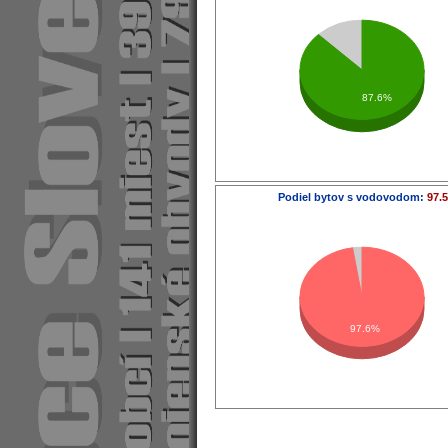
87.6%
Podiel bytov s vodovodom:
97.
97.6%