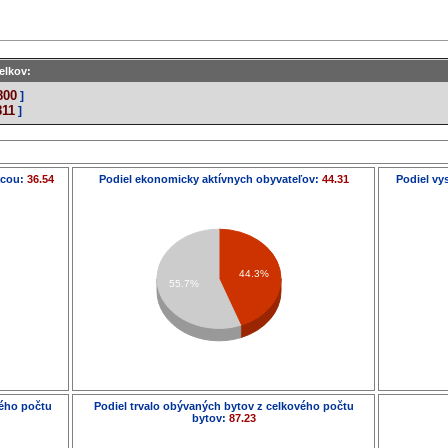
elkov:
800
]
811
]
ácou:
36.54
Podiel ekonomicky aktívnych obyvateľov:
44.31
Podiel vy
44.3%
55.7%
vého počtu
Podiel trvalo obývaných bytov z celkového počtu
bytov:
87.23