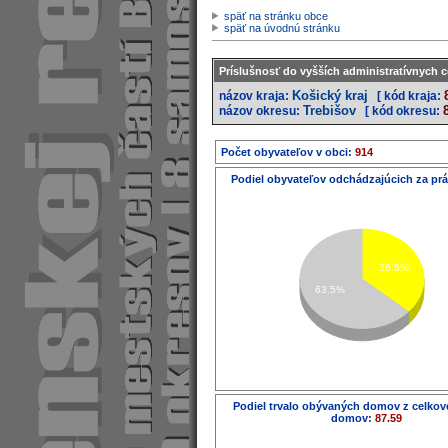
späť na stránku obce
späť na úvodnú stránku
Príslušnosť do vyšších administratívnych c
Košický kraj
názov kraja:
[ kód kraja:
Trebišov
názov okresu:
[ kód okresu:
Počet obyvateľov v obci:
914
Podiel obyvateľov odchádzajúcich za pr
36.5%
63.5%
Podiel trvalo obývaných domov z celko
domov:
87.59