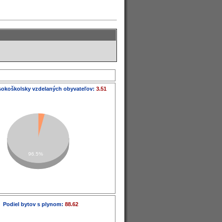
sokoškolsky vzdelaných obyvateľov:
3.51
96.5%
Podiel bytov s plynom:
88.62