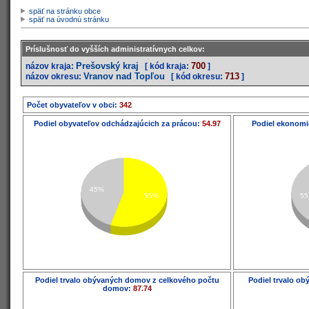
späť na stránku obce
späť na úvodnú stránku
Príslušnosť do vyšších administratívnych celkov:
Prešovský kraj
700
názov kraja:
[ kód kraja:
]
Vranov nad Topľou
713
názov okresu:
[ kód okresu:
]
Počet obyvateľov v obci:
342
Podiel obyvateľov odchádzajúcich za prácou:
54.97
Podiel ekonomi
45%
55%
55
Podiel trvalo obývaných domov z celkového počtu
Podiel trvalo o
domov:
87.74