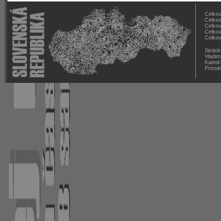
Celkov
Celkov
Celkov
Celkov
Celkov
Stránk
Vladim
Katedr
Prírod