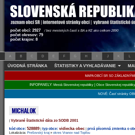
počet obcí: 2927
/ bez mestských častí s BA a KE ako celkom 2890
počet okresov: 79
počet krajov: 8
A
B
C
D
E
F
G
H
I
J
K
L
ÚVODNÁ STRÁNKA
ŠTATISTIKY A VYHĽADÁVANIE
MA
MAPA OBCÍ SR SO ZÁKLADNÝM
INFOPANELY:
|
Mestá Slovenskej republiky
Obce Slovenskej republik
NOVÉ: Časť stránky OBC
MICHALOK
Vybrané štatistické dáta zo SODB 2001
|
528889
vidiecka obec
kód obce:
typ obce:
prvá písomná zmienka o obc
|
|
Lokalizácia:
Prešovský kraj
»
okres Vranov nad Topľou