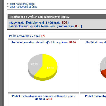
späť na stránku obce
späť na úvodnú stránku
Príslušnosť do vyšších administratívnych celkov:
Košický kraj
800
názov kraja:
[ kód kraja:
]
Spišská Nová Ves
810
názov okresu:
[ kód okresu:
]
Počet obyvateľov v obci:
872
Podiel obyvateľov odchádzajúcich za prácou:
59.66
Podiel ekonomi
3
40.3%
59.7%
Podiel trvalo obývaných domov z celkového počtu
Podiel trvalo o
domov:
92.44