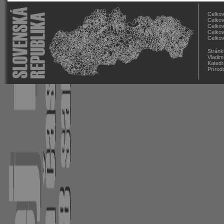
Celkov
Celkov
Celkov
Celkov
Celkov
Stránk
Vladim
Katedr
Prírod