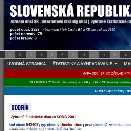
počet obcí: 2927
/ bez mestských častí s BA a KE ako celkom 2890
počet okresov: 79
počet krajov: 8
A
B
C
D
E
F
G
H
I
J
K
L
ÚVODNÁ STRÁNKA
ŠTATISTIKY A VYHĽADÁVANIE
MA
MAPA OBCÍ SR SO ZÁKLADNÝM
INFOPANELY:
|
Mestá Slovenskej republiky
Obce Slovenskej republik
NOVÉ: Časť stránky OBC
ODORÍN
Vybrané štatistické dáta zo SODB 2001
|
543403
vidiecka obec
kód obce:
typ obce:
prvá písomná zmienka o obc
|
|
Lokalizácia:
Košický kraj
»
okres Spišská Nová Ves