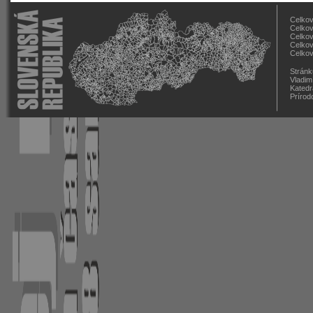
Celkov
Celkov
Celkov
Celkov
Celkov
Stránk
Vladim
Katedr
Prírod