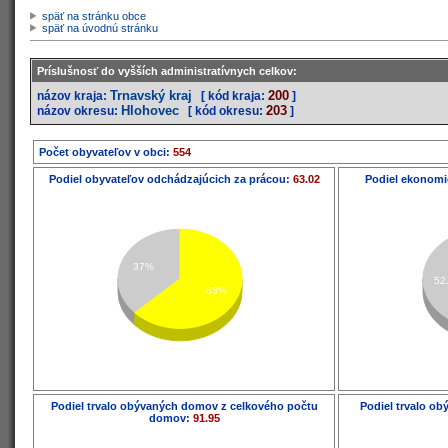
späť na stránku obce
späť na úvodnú stránku
Príslušnosť do vyšších administratívnych celkov:
Trnavský kraj
200
názov kraja:
[ kód kraja:
]
Hlohovec
203
názov okresu:
[ kód okresu:
]
Počet obyvateľov v obci:
554
Podiel obyvateľov odchádzajúcich za prácou:
63.02
Podiel ekonomi
37%
52
63%
Podiel trvalo obývaných domov z celkového počtu
Podiel trvalo o
domov:
91.95