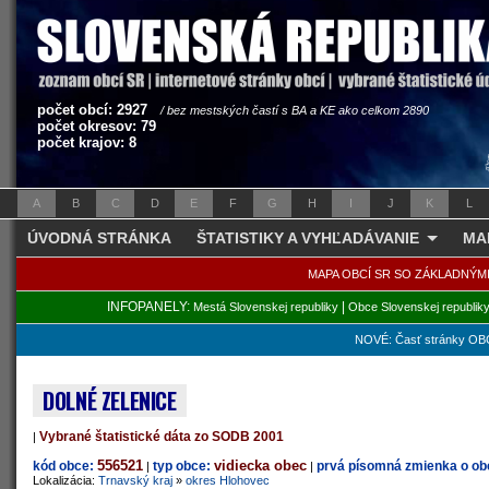
počet obcí: 2927
/ bez mestských častí s BA a KE ako celkom 2890
počet okresov: 79
počet krajov: 8
A
B
C
D
E
F
G
H
I
J
K
L
ÚVODNÁ STRÁNKA
ŠTATISTIKY A VYHĽADÁVANIE
MA
MAPA OBCÍ SR SO ZÁKLADNÝM
INFOPANELY:
|
Mestá Slovenskej republiky
Obce Slovenskej republik
NOVÉ: Časť stránky OBC
DOLNÉ ZELENICE
Vybrané štatistické dáta zo SODB 2001
|
556521
vidiecka obec
kód obce:
typ obce:
prvá písomná zmienka o obc
|
|
Lokalizácia:
Trnavský kraj
»
okres Hlohovec