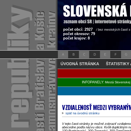
počet obcí: 2927
/ bez mestských častí 
počet okresov: 79
počet krajov: 8
A
B
C
D
E
F
G
ÚVODNÁ STRÁNKA
ŠTATISTIKY
INFOPANELY:
Mestá Slovenskej 
VZDIALENOSŤ MEDZI VYBRANÝ
späť na úvodnú stránku
V tejto časti stránky je možné zobraziť vzdiale
abecedne podľa názvu obce. Kvôli duplicitným ná
100-Bratislavský, 200-Trnavský, 300-Trenčiansk