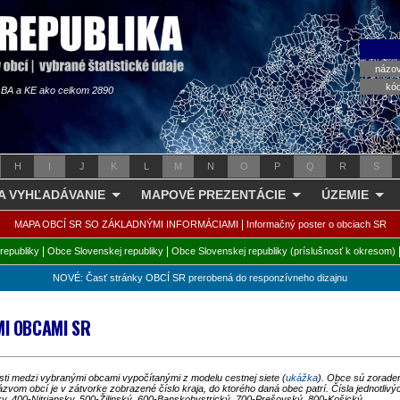
názo
kó
s BA a KE ako celkom 2890
H
I
J
K
L
M
N
O
P
Q
R
S
 A VYHĽADÁVANIE
MAPOVÉ PREZENTÁCIE
ÚZEMIE
|
MAPA OBCÍ SR SO ZÁKLADNÝMI INFORMÁCIAMI
Informačný poster o obciach SR
|
|
republiky
Obce Slovenskej republiky
Obce Slovenskej republiky (príslušnosť k okresom)
NOVÉ: Časť stránky OBCÍ SR prerobená do responzívneho dizajnu
MI OBCAMI SR
nosti medzi vybranými obcami vypočítanými z modelu cestnej siete (
ukážka
). Obce sú zoraden
zvom obcí je v zátvorke zobrazené číslo kraja, do ktorého daná obec patrí. Čísla jednotlivý
y, 400-Nitriansky, 500-Žilinský, 600-Banskobystrický, 700-Prešovský, 800-Košický