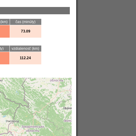
 (km)
čas (minúty)
73.09
ty)
vzdialenosť (km)
112.24