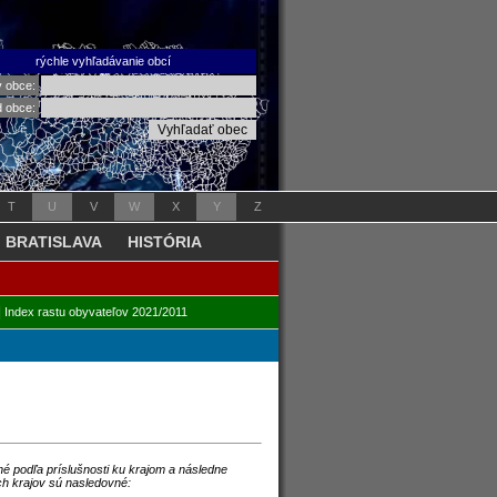
rýchle vyhľadávanie obcí
v obce:
d obce:
T
U
V
W
X
Y
Z
BRATISLAVA
HISTÓRIA
|
Index rastu obyvateľov 2021/2011
é podľa príslušnosti ku krajom a následne
ch krajov sú nasledovné: