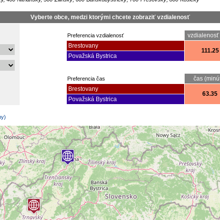
Vyberte obce, medzi ktorými chcete zobraziť vzdialenosť
vzdialenosť
Preferencia vzdialenosť
Brestovany
111.25
Považská Bystrica
čas (minú
Preferencia čas
Brestovany
63.35
Považská Bystrica
ny)