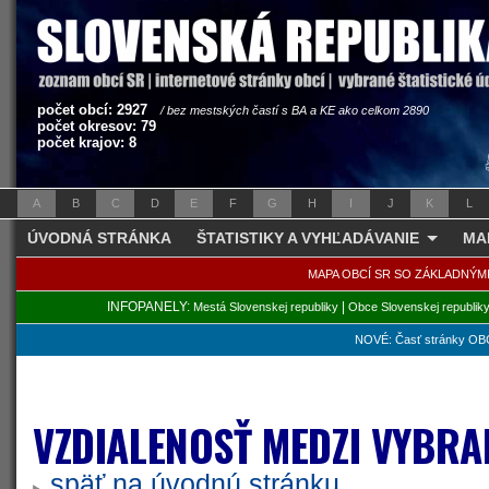
počet obcí: 2927
/ bez mestských častí s BA a KE ako celkom 2890
počet okresov: 79
počet krajov: 8
A
B
C
D
E
F
G
H
I
J
K
L
ÚVODNÁ STRÁNKA
ŠTATISTIKY A VYHĽADÁVANIE
MA
MAPA OBCÍ SR SO ZÁKLADNÝM
INFOPANELY:
|
Mestá Slovenskej republiky
Obce Slovenskej republik
NOVÉ: Časť stránky OBC
VZDIALENOSŤ MEDZI VYBRA
späť na úvodnú stránku