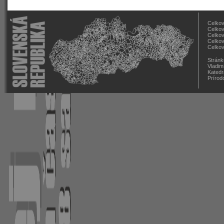
Celkov
Celkov
Celkov
Celkov
Celkov
Stránk
Vladim
Katedr
Prírod