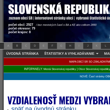
počet obcí: 2927
/ bez mestských častí s BA a KE ako celkom 2890
počet okresov: 79
počet krajov: 8
A
B
C
D
E
F
G
H
I
J
K
L
ÚVODNÁ STRÁNKA
ŠTATISTIKY A VYHĽADÁVANIE
MA
MAPA OBCÍ SR SO ZÁKLADNÝM
INFOPANELY:
|
Mestá Slovenskej republiky
Obce Slovenskej republik
NOVÉ: Časť stránky OBC
VZDIALENOSŤ MEDZI VYBRA
späť na úvodnú stránku