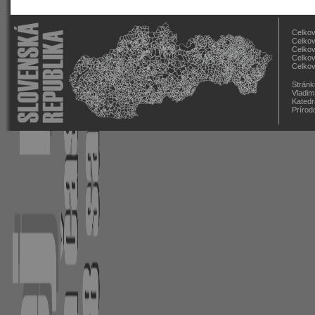
Celkov
Celkov
Celkov
Celkov
Celkov
Stránk
Vladim
Katedr
Prírod