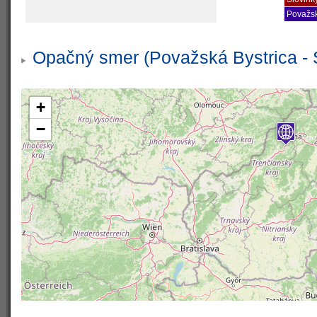
Považsk
Opačný smer (Považská Bystrica - 
+
−