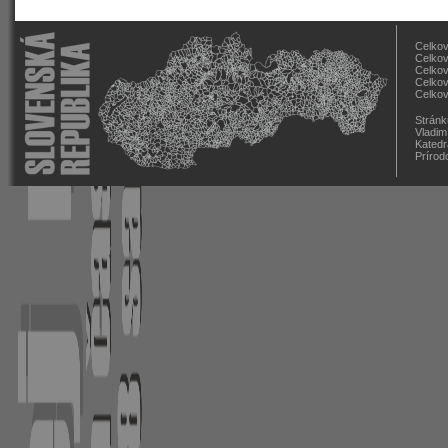
Celkov
Celkov
Celkov
Celkov
Celkov
Stránk
Vladim
Katedr
Prírod