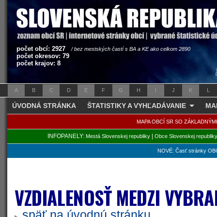
počet obcí: 2927
/ bez mestských častí s BA a KE ako celkom 2890
počet okresov: 79
počet krajov: 8
A
B
C
D
E
F
G
H
I
J
K
L
ÚVODNÁ STRÁNKA
ŠTATISTIKY A VYHĽADÁVANIE
MA
MAPA OBCÍ SR SO ZÁKLADNÝM
INFOPANELY:
|
Mestá Slovenskej republiky
Obce Slovenskej republik
NOVÉ: Časť stránky OBC
VZDIALENOSŤ MEDZI VYBRA
späť na úvodnú stránku