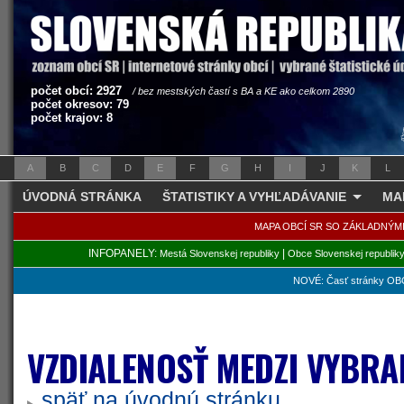
počet obcí: 2927
/ bez mestských častí s BA a KE ako celkom 2890
počet okresov: 79
počet krajov: 8
A
B
C
D
E
F
G
H
I
J
K
L
ÚVODNÁ STRÁNKA
ŠTATISTIKY A VYHĽADÁVANIE
MA
MAPA OBCÍ SR SO ZÁKLADNÝM
INFOPANELY:
|
Mestá Slovenskej republiky
Obce Slovenskej republik
NOVÉ: Časť stránky OBC
VZDIALENOSŤ MEDZI VYBRA
späť na úvodnú stránku