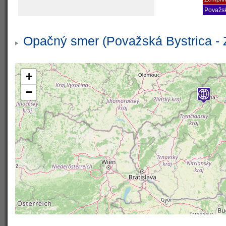
Považsk
Opačný smer (Považská Bystrica - 
+
−