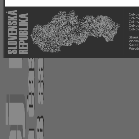
Celkov
Celkov
Celkov
Celkov
Celkov
Stránk
Vladim
Katedr
Prírod