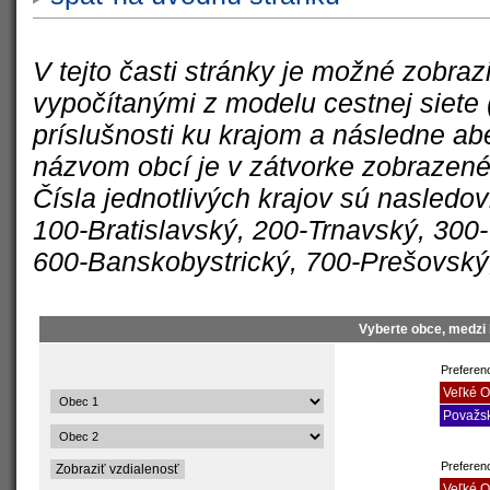
V tejto časti stránky je možné zobra
vypočítanými z modelu cestnej siete 
príslušnosti ku krajom a následne a
názvom obcí je v zátvorke zobrazené 
Čísla jednotlivých krajov sú nasledo
100-Bratislavský, 200-Trnavský, 300-T
600-Banskobystrický, 700-Prešovský
Vyberte obce, medzi 
Preferenc
Veľké O
Považsk
Preferen
Veľké O