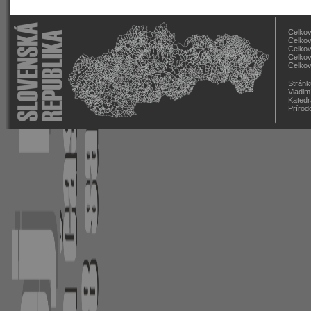
Celkov
Celkov
Celkov
Celkov
Celkov
Stránk
Vladim
Katedr
Prírod