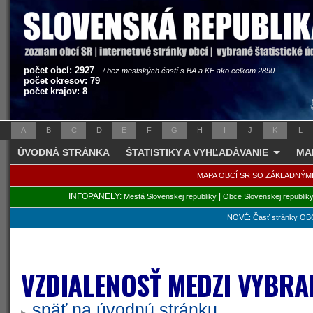
počet obcí: 2927
/ bez mestských častí s BA a KE ako celkom 2890
počet okresov: 79
počet krajov: 8
A
B
C
D
E
F
G
H
I
J
K
L
ÚVODNÁ STRÁNKA
ŠTATISTIKY A VYHĽADÁVANIE
MA
MAPA OBCÍ SR SO ZÁKLADNÝM
INFOPANELY:
|
Mestá Slovenskej republiky
Obce Slovenskej republik
NOVÉ: Časť stránky OBC
VZDIALENOSŤ MEDZI VYBRA
späť na úvodnú stránku