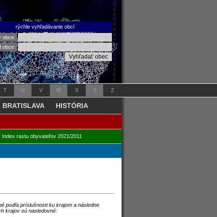
rýchle vyhľadávanie obcí
v obce:
d obce:
T
U
V
W
X
Y
Z
BRATISLAVA
HISTÓRIA
|
Index rastu obyvateľov 2021/2011
é podľa príslušnosti ku krajom a následne
ch krajov sú nasledovné: