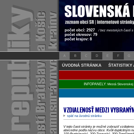
počet obcí: 2927
/ bez mestských častí 
počet okresov: 79
počet krajov: 8
A
B
C
D
E
F
G
ÚVODNÁ STRÁNKA
ŠTATISTIKY
INFOPANELY:
Mestá Slovenskej 
VZDIALENOSŤ MEDZI VYBRANÝ
späť na úvodnú stránku
V tejto časti stránky je možné zobraziť vzdiale
abecedne podľa názvu obce. Kvôli duplicitným ná
100-Bratislavský, 200-Trnavský, 300-Trenčiansk