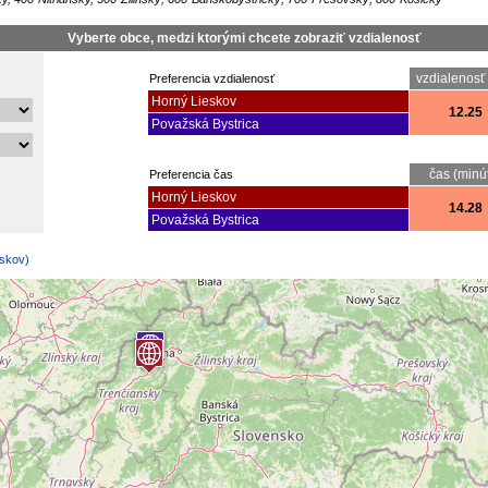
Vyberte obce, medzi ktorými chcete zobraziť vzdialenosť
vzdialenosť
Preferencia vzdialenosť
Horný Lieskov
12.25
Považská Bystrica
čas (minú
Preferencia čas
Horný Lieskov
14.28
Považská Bystrica
eskov)