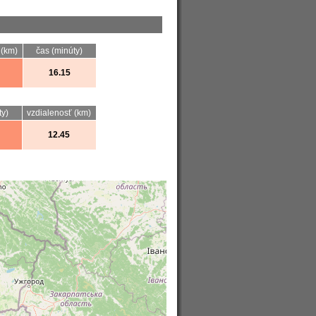
 (km)
čas (minúty)
16.15
ty)
vzdialenosť (km)
12.45