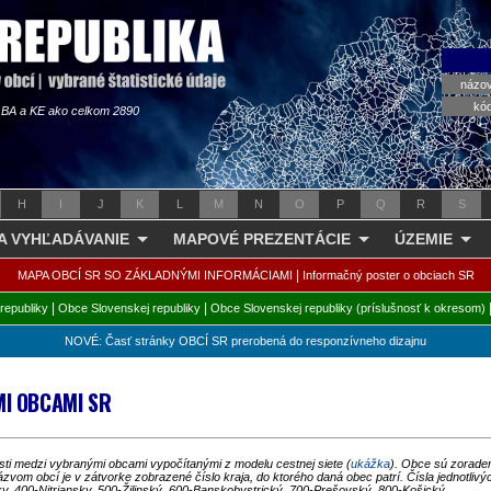
názo
kó
s BA a KE ako celkom 2890
H
I
J
K
L
M
N
O
P
Q
R
S
 A VYHĽADÁVANIE
MAPOVÉ PREZENTÁCIE
ÚZEMIE
|
MAPA OBCÍ SR SO ZÁKLADNÝMI INFORMÁCIAMI
Informačný poster o obciach SR
|
|
republiky
Obce Slovenskej republiky
Obce Slovenskej republiky (príslušnosť k okresom)
NOVÉ: Časť stránky OBCÍ SR prerobená do responzívneho dizajnu
MI OBCAMI SR
nosti medzi vybranými obcami vypočítanými z modelu cestnej siete (
ukážka
). Obce sú zoraden
zvom obcí je v zátvorke zobrazené číslo kraja, do ktorého daná obec patrí. Čísla jednotlivý
y, 400-Nitriansky, 500-Žilinský, 600-Banskobystrický, 700-Prešovský, 800-Košický