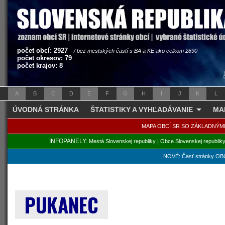
počet obcí: 2927
/ bez mestských častí s BA a KE ako celkom 2890
počet okresov: 79
počet krajov: 8
A
B
C
D
E
F
G
H
I
J
K
L
ÚVODNÁ STRÁNKA
ŠTATISTIKY A VYHĽADÁVANIE
MA
MAPA OBCÍ SR SO ZÁKLADNÝM
INFOPANELY:
|
Mestá Slovenskej republiky
Obce Slovenskej republik
NOVÉ: Časť stránky OBC
PUKANEC