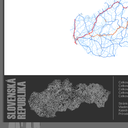
Celkov
Celkov
Celkov
Celkov
Celkov
Stránk
Vladim
Katedr
Prírod