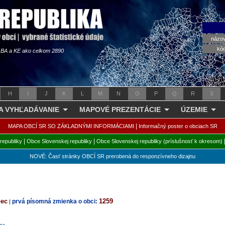
názo
kó
s BA a KE ako celkom 2890
H
I
J
K
L
M
N
O
P
Q
R
S
 A VYHĽADÁVANIE
MAPOVÉ PREZENTÁCIE
ÚZEMIE
|
MAPA OBCÍ SR SO ZÁKLADNÝMI INFORMÁCIAMI
Informačný poster o obciach SR
|
|
republiky
Obce Slovenskej republiky
Obce Slovenskej republiky (príslušnosť k okresom)
NOVÉ: Časť stránky OBCÍ SR prerobená do responzívneho dizajnu
bec
1259
prvá písomná zmienka o obci:
|