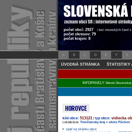
počet obcí: 2927
/ bez mestských častí 
počet okresov: 79
počet krajov: 8
A
B
C
D
E
F
G
ÚVODNÁ STRÁNKA
ŠTATISTIKY
INFOPANELY:
Mestá Slovenskej 
HOROVCE
513121
vidiecka o
kód obce:
typ obce:
|
Lokalizácia:
Trenčiansky kraj
»
okres Púchov
späť na stránku obce