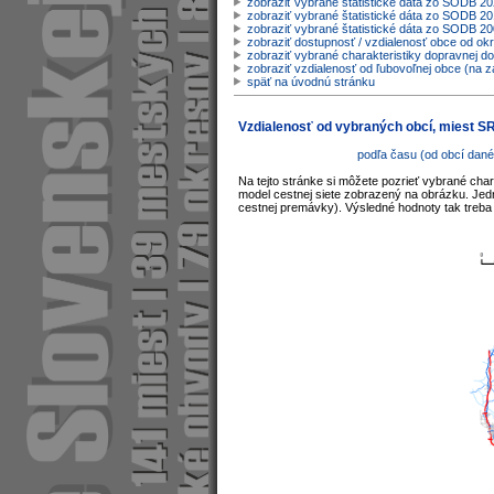
zobraziť vybrané štatistické dáta zo SODB 2
zobraziť vybrané štatistické dáta zo SODB 20
zobraziť vybrané štatistické dáta zo SODB 2
zobraziť dostupnosť / vzdialenosť obce od o
zobraziť vybrané charakteristiky dopravnej d
zobraziť vzdialenosť od ľubovoľnej obce (na z
späť na úvodnú stránku
Vzdialenosť od vybraných obcí, miest S
podľa času (od obcí dané
Na tejto stránke si môžete pozrieť vybrané char
model cestnej siete zobrazený na obrázku. Jedno
cestnej premávky). Výsledné hodnoty tak treba 