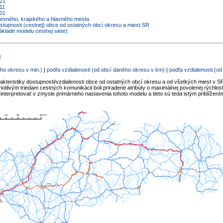
021
11
001
kresného, krajského a hlavného mesta
ostupnosti (cestnej) obce od ostatných obcí okresu a miest SR
áklade modelu cestnej siete)
R
ho okresu v min.)
|
podľa vzdialenosti (od obcí daného okresu v km)
|
podľa vzdialenosti (o
akteristiky dostupnosti/vzdialenosti obce od ostatných obcí okresu a od všetkých miest v SR
tlivým triedam cestných komunikácii boli priradené atribúty o maximálnej povolenej rýchlost
interpretovať v zmysle primárneho nastavenia tohoto modelu a tieto sú teda istým priblížení