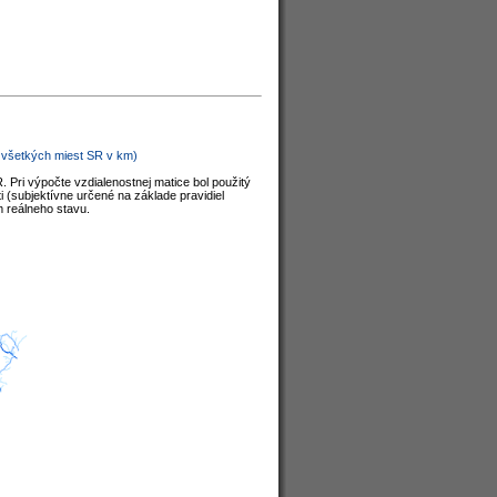
d všetkých miest SR v km)
. Pri výpočte vzdialenostnej matice bol použitý
i (subjektívne určené na základe pravidiel
m reálneho stavu.