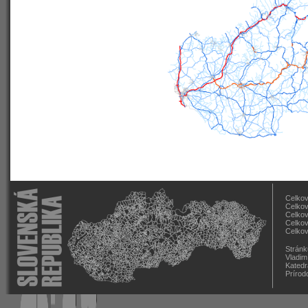
Celkov
Celkov
Celkov
Celkov
Celkov
Stránk
Vladim
Katedr
Prírod