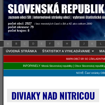
počet obcí: 2927
/ bez mestských častí s BA a KE ako celkom 2890
počet okresov: 79
počet krajov: 8
A
B
C
D
E
F
G
H
I
J
K
L
ÚVODNÁ STRÁNKA
ŠTATISTIKY A VYHĽADÁVANIE
MA
MAPA OBCÍ SR SO ZÁKLADNÝM
INFOPANELY:
|
Mestá Slovenskej republiky
Obce Slovenskej republik
NOVÉ: Časť stránky OBC
DIVIAKY NAD NITRICOU