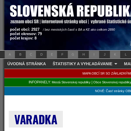
počet obcí: 2927
/ bez mestských častí s BA a KE ako celkom 2890
počet okresov: 79
počet krajov: 8
A
B
C
D
E
F
G
H
I
J
K
L
ÚVODNÁ STRÁNKA
ŠTATISTIKY A VYHĽADÁVANIE
MA
MAPA OBCÍ SR SO ZÁKLADNÝM
INFOPANELY:
|
Mestá Slovenskej republiky
Obce Slovenskej republik
NOVÉ: Časť stránky OBC
VARADKA