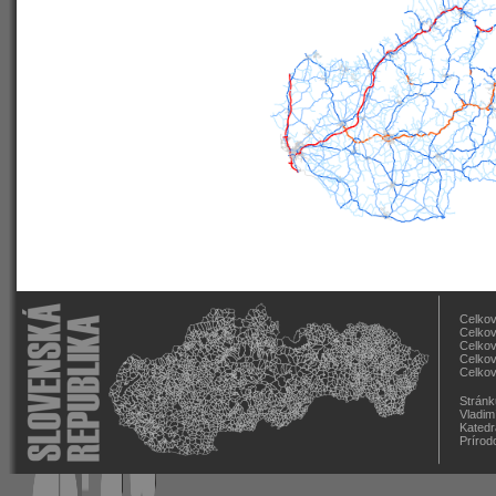
Celkov
Celkov
Celkov
Celkov
Celkov
Stránk
Vladim
Katedr
Prírod