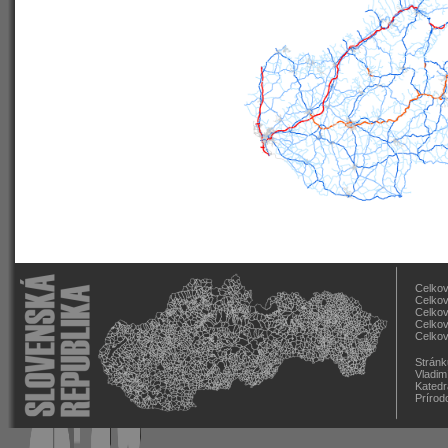
Celkov
Celkov
Celkov
Celkov
Celkov
Stránk
Vladim
Katedr
Prírod