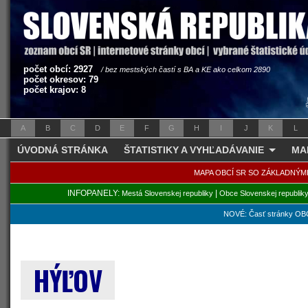
počet obcí: 2927
/ bez mestských častí s BA a KE ako celkom 2890
počet okresov: 79
počet krajov: 8
A
B
C
D
E
F
G
H
I
J
K
L
ÚVODNÁ STRÁNKA
ŠTATISTIKY A VYHĽADÁVANIE
MA
MAPA OBCÍ SR SO ZÁKLADNÝM
INFOPANELY:
|
Mestá Slovenskej republiky
Obce Slovenskej republik
NOVÉ: Časť stránky OBC
HÝĽOV