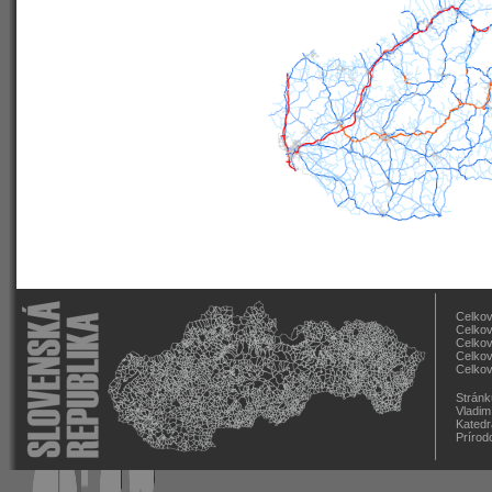
Celkov
Celkov
Celkov
Celkov
Celkov
Stránk
Vladim
Katedr
Prírod