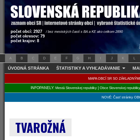
počet obcí: 2927
/ bez mestských častí s BA a KE ako celkom 2890
počet okresov: 79
počet krajov: 8
A
B
C
D
E
F
G
H
I
J
K
L
ÚVODNÁ STRÁNKA
ŠTATISTIKY A VYHĽADÁVANIE
MA
MAPA OBCÍ SR SO ZÁKLADNÝM
INFOPANELY:
|
Mestá Slovenskej republiky
Obce Slovenskej republik
NOVÉ: Časť stránky OBC
TVAROŽNÁ