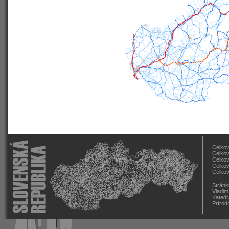
Celkov
Celkov
Celkov
Celkov
Celkov
Stránk
Vladim
Katedr
Prírod