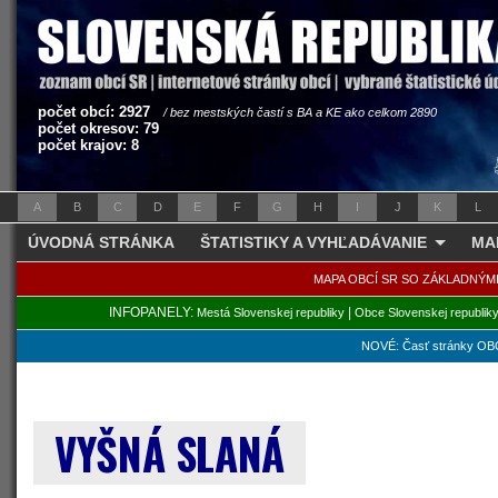
počet obcí: 2927
/ bez mestských častí s BA a KE ako celkom 2890
počet okresov: 79
počet krajov: 8
A
B
C
D
E
F
G
H
I
J
K
L
ÚVODNÁ STRÁNKA
ŠTATISTIKY A VYHĽADÁVANIE
MA
MAPA OBCÍ SR SO ZÁKLADNÝM
INFOPANELY:
|
Mestá Slovenskej republiky
Obce Slovenskej republik
NOVÉ: Časť stránky OBC
VYŠNÁ SLANÁ