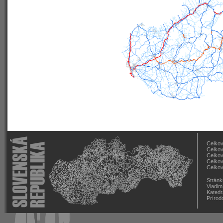
Celkov
Celkov
Celkov
Celkov
Celkov
Stránk
Vladim
Katedr
Prírod