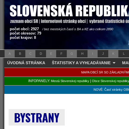
počet obcí: 2927
/ bez mestských častí s BA a KE ako celkom 2890
počet okresov: 79
počet krajov: 8
A
B
C
D
E
F
G
H
I
J
K
L
ÚVODNÁ STRÁNKA
ŠTATISTIKY A VYHĽADÁVANIE
MA
MAPA OBCÍ SR SO ZÁKLADNÝM
INFOPANELY:
|
Mestá Slovenskej republiky
Obce Slovenskej republik
NOVÉ: Časť stránky OBC
BYSTRANY