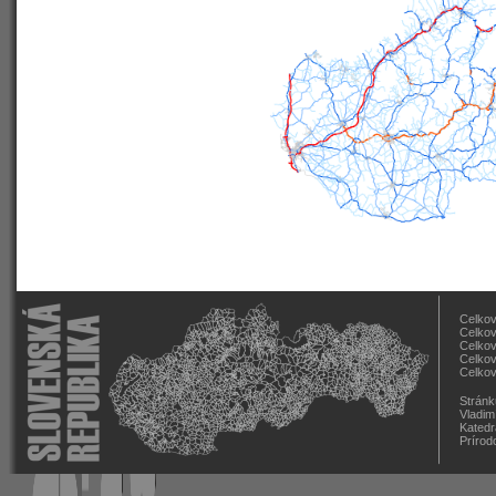
Celkov
Celkov
Celkov
Celkov
Celkov
Stránk
Vladim
Katedr
Prírod