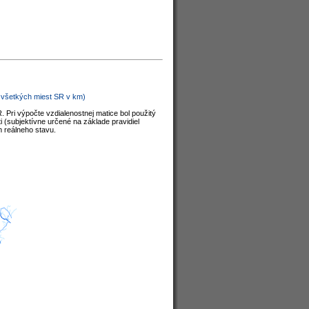
d všetkých miest SR v km)
. Pri výpočte vzdialenostnej matice bol použitý
i (subjektívne určené na základe pravidiel
m reálneho stavu.