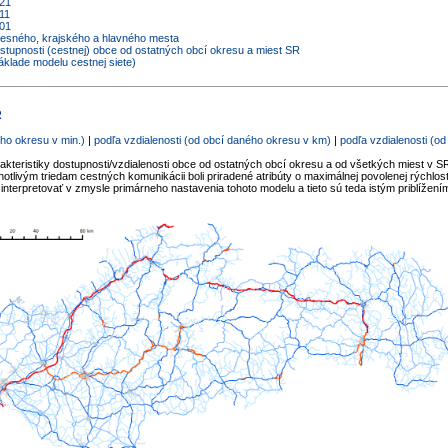
021
11
001
kresného, krajského a hlavného mesta
ostupnosti (cestnej) obce od ostatných obcí okresu a miest SR
áklade modelu cestnej siete)
R
ho okresu v min.)
|
podľa vzdialenosti (od obcí daného okresu v km)
|
podľa vzdialenosti (o
akteristiky dostupnosti/vzdialenosti obce od ostatných obcí okresu a od všetkých miest v SR
tlivým triedam cestných komunikácii boli priradené atribúty o maximálnej povolenej rýchlost
interpretovať v zmysle primárneho nastavenia tohoto modelu a tieto sú teda istým priblížení