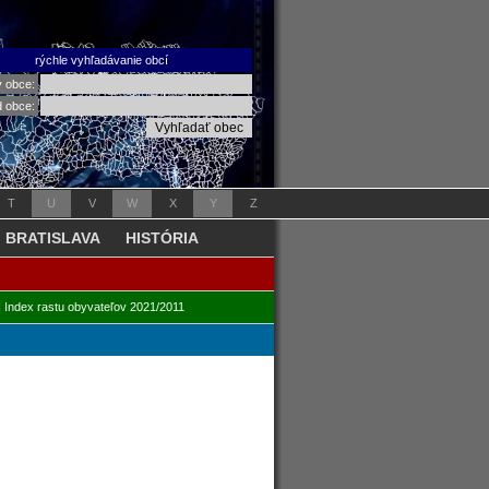
rýchle vyhľadávanie obcí
v obce:
d obce:
T
U
V
W
X
Y
Z
BRATISLAVA
HISTÓRIA
|
Index rastu obyvateľov 2021/2011