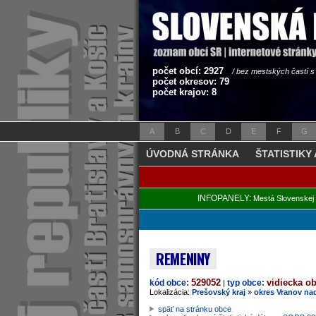
počet obcí: 2927
/ bez mestských častí 
počet okresov: 79
počet krajov: 8
A
B
C
D
E
F
G
ÚVODNÁ STRÁNKA
ŠTATISTIKY
INFOPANELY:
Mestá Slovenskej 
REMENINY
529052
vidiecka o
kód obce:
typ obce:
|
Lokalizácia:
Prešovský kraj
»
okres Vranov na
späť na stránku obce