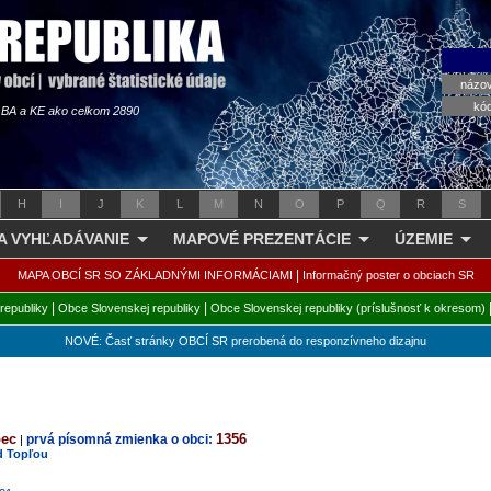
názo
kó
s BA a KE ako celkom 2890
H
I
J
K
L
M
N
O
P
Q
R
S
 A VYHĽADÁVANIE
MAPOVÉ PREZENTÁCIE
ÚZEMIE
|
MAPA OBCÍ SR SO ZÁKLADNÝMI INFORMÁCIAMI
Informačný poster o obciach SR
|
|
republiky
Obce Slovenskej republiky
Obce Slovenskej republiky (príslušnosť k okresom)
NOVÉ: Časť stránky OBCÍ SR prerobená do responzívneho dizajnu
bec
1356
prvá písomná zmienka o obci:
|
d Topľou