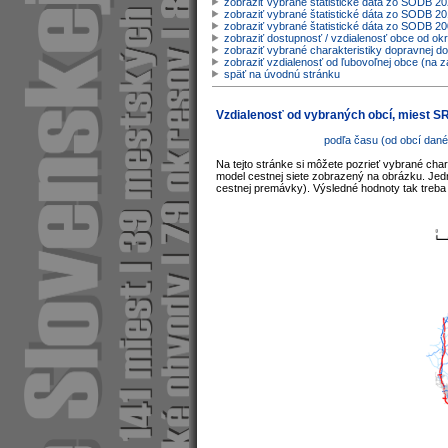
zobraziť vybrané štatistické dáta zo SODB 2
zobraziť vybrané štatistické dáta zo SODB 20
zobraziť vybrané štatistické dáta zo SODB 2
zobraziť dostupnosť / vzdialenosť obce od o
zobraziť vybrané charakteristiky dopravnej d
zobraziť vzdialenosť od ľubovoľnej obce (na z
späť na úvodnú stránku
Vzdialenosť od vybraných obcí, miest S
podľa času (od obcí dané
Na tejto stránke si môžete pozrieť vybrané char
model cestnej siete zobrazený na obrázku. Jedno
cestnej premávky). Výsledné hodnoty tak treba 