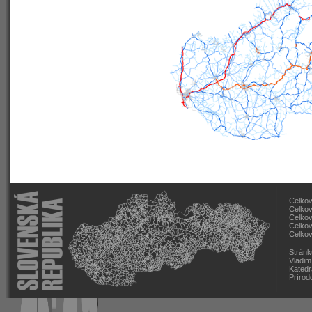
Celkov
Celkov
Celkov
Celkov
Celkov
Stránk
Vladim
Katedr
Prírod