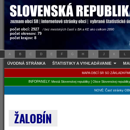
počet obcí: 2927
/ bez mestských častí s BA a KE ako celkom 2890
počet okresov: 79
počet krajov: 8
A
B
C
D
E
F
G
H
I
J
K
L
ÚVODNÁ STRÁNKA
ŠTATISTIKY A VYHĽADÁVANIE
MA
MAPA OBCÍ SR SO ZÁKLADNÝM
INFOPANELY:
|
Mestá Slovenskej republiky
Obce Slovenskej republik
NOVÉ: Časť stránky OBC
ŽALOBÍN