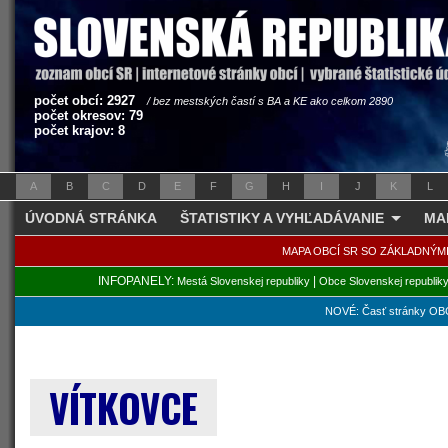
počet obcí: 2927
/ bez mestských častí s BA a KE ako celkom 2890
počet okresov: 79
počet krajov: 8
A
B
C
D
E
F
G
H
I
J
K
L
ÚVODNÁ STRÁNKA
ŠTATISTIKY A VYHĽADÁVANIE
MA
MAPA OBCÍ SR SO ZÁKLADNÝM
INFOPANELY:
|
Mestá Slovenskej republiky
Obce Slovenskej republik
NOVÉ: Časť stránky OBC
VÍTKOVCE