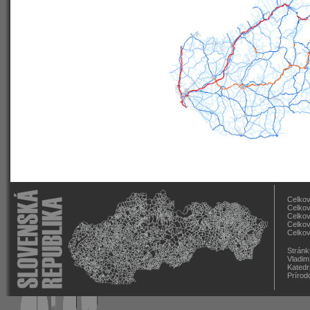
Celkov
Celkov
Celkov
Celkov
Celkov
Stránk
Vladim
Katedr
Prírod