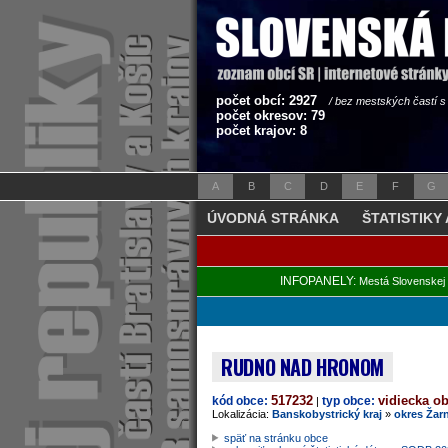
počet obcí: 2927
/ bez mestských častí 
počet okresov: 79
počet krajov: 8
A
B
C
D
E
F
G
ÚVODNÁ STRÁNKA
ŠTATISTIKY
INFOPANELY:
Mestá Slovenskej 
RUDNO NAD HRONOM
517232
vidiecka o
kód obce:
typ obce:
|
Lokalizácia:
Banskobystrický kraj
»
okres Žar
späť na stránku obce