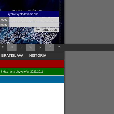
rýchle vyhľadávanie obcí
v obce:
d obce:
T
U
V
W
X
Y
Z
BRATISLAVA
HISTÓRIA
|
Index rastu obyvateľov 2021/2011