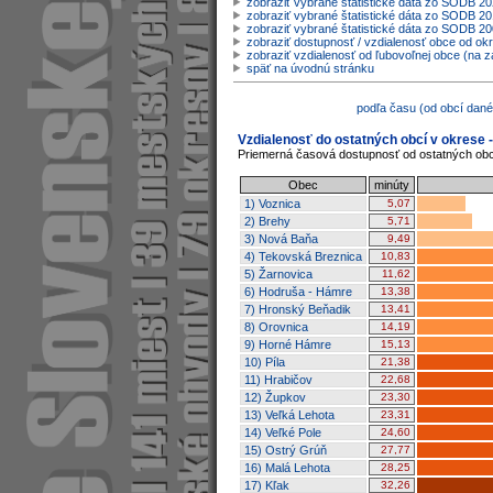
zobraziť vybrané štatistické dáta zo SODB 2
zobraziť vybrané štatistické dáta zo SODB 20
zobraziť vybrané štatistické dáta zo SODB 2
zobraziť dostupnosť / vzdialenosť obce od o
zobraziť vzdialenosť od ľubovoľnej obce (na z
späť na úvodnú stránku
podľa času (od obcí dané
Vzdialenosť do ostatných obcí v okrese -
Priemerná časová dostupnosť od ostatných obcí
Obec
minúty
1) Voznica
5,07
2) Brehy
5,71
3) Nová Baňa
9,49
4) Tekovská Breznica
10,83
5) Žarnovica
11,62
6) Hodruša - Hámre
13,38
7) Hronský Beňadik
13,41
8) Orovnica
14,19
9) Horné Hámre
15,13
10) Píla
21,38
11) Hrabičov
22,68
12) Župkov
23,30
13) Veľká Lehota
23,31
14) Veľké Pole
24,60
15) Ostrý Grúň
27,77
16) Malá Lehota
28,25
17) Kľak
32,26