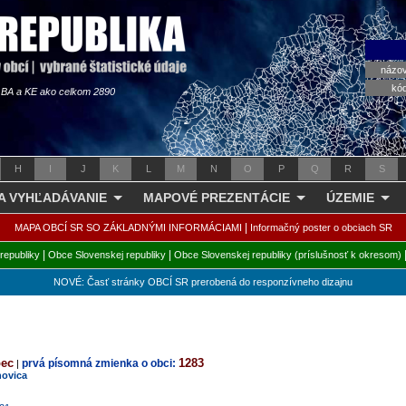
názo
kó
s BA a KE ako celkom 2890
H
I
J
K
L
M
N
O
P
Q
R
S
 A VYHĽADÁVANIE
MAPOVÉ PREZENTÁCIE
ÚZEMIE
|
MAPA OBCÍ SR SO ZÁKLADNÝMI INFORMÁCIAMI
Informačný poster o obciach SR
|
|
republiky
Obce Slovenskej republiky
Obce Slovenskej republiky (príslušnosť k okresom)
NOVÉ: Časť stránky OBCÍ SR prerobená do responzívneho dizajnu
bec
1283
prvá písomná zmienka o obci:
|
novica