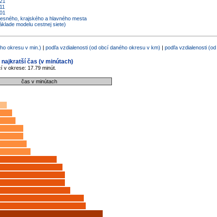
021
11
001
kresného, krajského a hlavného mesta
áklade modelu cestnej siete)
ho okresu v min.)
|
podľa vzdialenosti (od obcí daného okresu v km)
|
podľa vzdialenosti (o
 najkratší čas (v minútach)
 v okrese: 17.79 minút.
čas v minútach