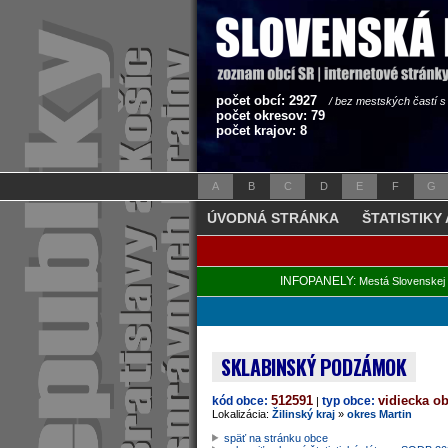
počet obcí: 2927
/ bez mestských častí 
počet okresov: 79
počet krajov: 8
A
B
C
D
E
F
G
ÚVODNÁ STRÁNKA
ŠTATISTIKY
INFOPANELY:
Mestá Slovenskej 
SKLABINSKÝ PODZÁMOK
512591
vidiecka o
kód obce:
typ obce:
|
Lokalizácia:
Žilinský kraj
»
okres Martin
späť na stránku obce