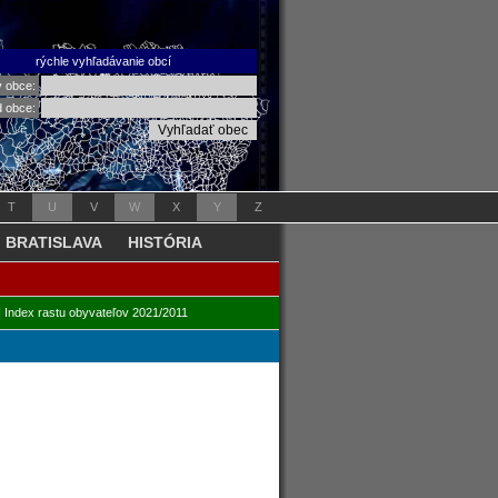
rýchle vyhľadávanie obcí
v obce:
d obce:
T
U
V
W
X
Y
Z
BRATISLAVA
HISTÓRIA
|
Index rastu obyvateľov 2021/2011