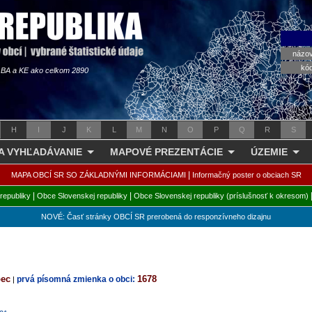
názo
kó
s BA a KE ako celkom 2890
H
I
J
K
L
M
N
O
P
Q
R
S
 A VYHĽADÁVANIE
MAPOVÉ PREZENTÁCIE
ÚZEMIE
|
MAPA OBCÍ SR SO ZÁKLADNÝMI INFORMÁCIAMI
Informačný poster o obciach SR
|
|
republiky
Obce Slovenskej republiky
Obce Slovenskej republiky (príslušnosť k okresom)
NOVÉ: Časť stránky OBCÍ SR prerobená do responzívneho dizajnu
bec
1678
prvá písomná zmienka o obci:
|