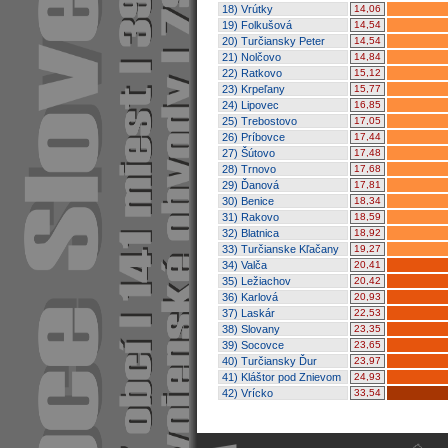
18) Vrútky
14,06
19) Folkušová
14,54
20) Turčiansky Peter
14,54
21) Nolčovo
14,84
22) Ratkovo
15,12
23) Krpeľany
15,77
24) Lipovec
16,85
25) Trebostovo
17,05
26) Príbovce
17,44
27) Šútovo
17,48
28) Trnovo
17,68
29) Ďanová
17,81
30) Benice
18,34
31) Rakovo
18,59
32) Blatnica
18,92
33) Turčianske Kľačany
19,27
34) Valča
20,41
35) Ležiachov
20,42
36) Karlová
20,93
37) Laskár
22,53
38) Slovany
23,35
39) Socovce
23,65
40) Turčiansky Ďur
23,97
41) Kláštor pod Znievom
24,93
42) Vrícko
33,54