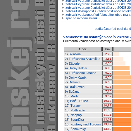
zobraziť vybrané štatistické dáta zo SODB 2
zobraziť vybrané štatistické dáta zo SODB 20
zobraziť vybrané štatistické dáta zo SODB 2
zobraziť dostupnosť / vzdialenosť obce od o
zobraziť vzdialenosť od ľubovoľnej obce (na z
späť na úvodnú stránku
podľa času (od obcí dané
Vzdialenosť do ostatných obcí v okrese -
Priemerná vzdialenosť od ostatných obcí v okr
Obec
km
1) Sklabiňa
2,22
2) Turčianska Štiavnička
3,81
3) Záborie
4,55
4) Horný Kalník
6,03
5) Turčianske Jaseno
6,29
6) Dolný Kalník
6,50
7) Diaková
6,58
8) Dražkovce
6,73
9) Sučany
7,10
10) Martin
9,57
11) Belá - Dulice
10,18
12) Turany
10,87
13) Podhradie
11,38
14) Necpaly
11,71
15) Bystrička
13,03
16) Košťany nad Turcom
13,42
17) Žabokreky
13,89