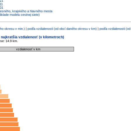
021
11
001
kresného, krajského a hlavného mesta
áklade modelu cestnej siete)
ho okresu v min.)
|
podľa vzdialenosti (od obcí daného okresu v km)
|
podľa vzdialenosti (o
 najkratšia vzdialenosť (v kilometroch)
ese: 14.9 km.
vzdialenosť v km