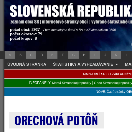
počet obcí: 2927
/ bez mestských častí s BA a KE ako celkom 2890
počet okresov: 79
počet krajov: 8
A
B
C
D
E
F
G
H
I
J
K
L
ÚVODNÁ STRÁNKA
ŠTATISTIKY A VYHĽADÁVANIE
MA
MAPA OBCÍ SR SO ZÁKLADNÝM
INFOPANELY:
|
Mestá Slovenskej republiky
Obce Slovenskej republik
NOVÉ: Časť stránky OBC
ORECHOVÁ POTÔŇ