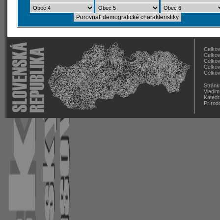
Celkov
Celkov
Celkov
Celkov
Celkov
Stránk
Vladim
Katedr
Prírod