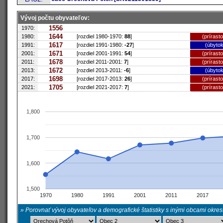
Vývoj počtu obyvateľov:
1556
1970:
1644
1980:
[rozdiel 1980-1970:
88
]
(prírast
1617
1991:
[rozdiel 1991-1980:
-27
]
(úbytok
1671
2001:
[rozdiel 2001-1991:
54
]
(prírast
1678
2011:
[rozdiel 2011-2001:
7
]
(prírast
1672
2013:
[rozdiel 2013-2011:
-6
]
(úbytok
1698
2017:
[rozdiel 2017-2013:
26
]
(prírast
1705
2021:
[rozdiel 2021-2017:
7
]
(prírast
1,800
1,700
1,600
1,500
1970
1980
1991
2001
2011
2017
» Porovnať vývoj obyvateľov a demografické štatistiky s inými obcami okre