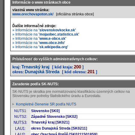
Informácie o www stránkach obce
vlastná www stránka:
www.orechovapoton.sk/
[oficiálna stránka obce]
Ďalšie informačné zdroje:
» Informácie na
'slovenskovkocke.sk'
» Informácie na
'mojaobec.statistics.sk'
» Informácie na
'www.e-obce.sk'
» Informácie na
'www.obce.info'
» Informácie na
'sk.wikipedia.org'
Príslušnosť do vyšších administratívnych celkov:
Trnavský kraj
200
kraj:
[ kód kraja:
]
Dunajská Streda
201
okres:
[ kód okresu:
]
Zaradenie podľa SK-NUTS:
SK-NUTS je skratka pre normalizovanú klasifikáciu územných celkov na
Slovensku pre potreby štatistického úradu a Eurostatu.
Kompletné členenie SR podľa NUTS
NUTS1:
Slovensko [SK0]
NUTS2:
Západné Slovensko [SK02]
NUTS3:
Trnavský kraj [SK021]
LAU1:
okres Dunajská Streda [SK0211]
LAU2:
obec Orechová Potôň [SK0211501859]