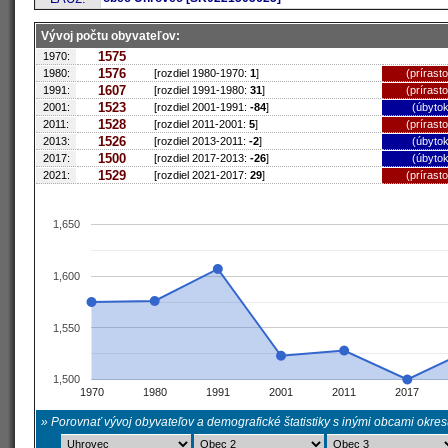
Vývoj počtu obyvateľov:
1575
1970:
1576
1980:
[rozdiel 1980-1970:
1
]
(prírast
1607
1991:
[rozdiel 1991-1980:
31
]
(prírast
1523
2001:
[rozdiel 2001-1991:
-84
]
(úbytok
1528
2011:
[rozdiel 2011-2001:
5
]
(prírast
1526
2013:
[rozdiel 2013-2011:
-2
]
(úbytok
1500
2017:
[rozdiel 2017-2013:
-26
]
(úbytok
1529
2021:
[rozdiel 2021-2017:
29
]
(prírast
1,650
1,600
1,550
1,500
1970
1980
1991
2001
2011
2017
» Porovnať vývoj obyvateľov a demografické štatistiky s inými obcami okre