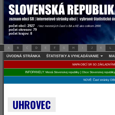
počet obcí: 2927
/ bez mestských častí s BA a KE ako celkom 2890
počet okresov: 79
počet krajov: 8
A
B
C
D
E
F
G
H
I
J
K
L
ÚVODNÁ STRÁNKA
ŠTATISTIKY A VYHĽADÁVANIE
MA
MAPA OBCÍ SR SO ZÁKLADNÝM
INFOPANELY:
|
Mestá Slovenskej republiky
Obce Slovenskej republik
NOVÉ: Časť stránky OBC
UHROVEC