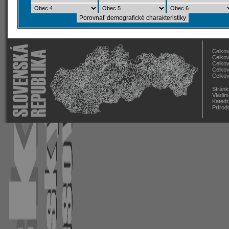
Celkov
Celkov
Celkov
Celkov
Celkov
Stránk
Vladim
Katedr
Prírod