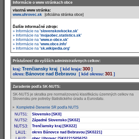
Informácie o www stránkach obce
vlastná www stránka:
www.uhrovec.sk
[oficiálna stránka obce]
Ďalšie informačné zdroje:
» Informácie na
'slovenskovkocke.sk'
» Informácie na
'mojaobec.statistics.sk'
» Informácie na
'www.e-obce.sk'
» Informácie na
'www.obce.info'
» Informácie na
'sk.wikipedia.org'
Príslušnosť do vyšších administratívnych celkov:
Trenčiansky kraj
300
kraj:
[ kód kraja:
]
Bánovce nad Bebravou
301
okres:
[ kód okresu:
]
Zaradenie podľa SK-NUTS:
SK-NUTS je skratka pre normalizovanú klasifikáciu územných celkov na
Slovensku pre potreby štatistického úradu a Eurostatu.
Kompletné členenie SR podľa NUTS
NUTS1:
Slovensko [SK0]
NUTS2:
Západné Slovensko [SK02]
NUTS3:
Trenčiansky kraj [SK022]
LAU1:
okres Bánovce nad Bebravou [SK0221]
LAU2:
obec Uhrovec [SK0221505625]