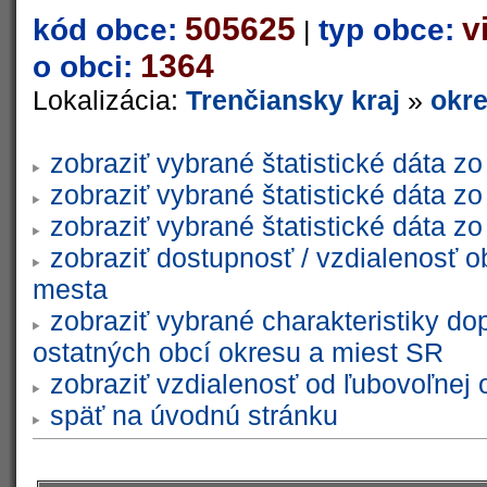
505625
v
kód obce:
typ obce:
|
1364
o obci:
Lokalizácia:
Trenčiansky kraj
»
okr
zobraziť vybrané štatistické dáta 
zobraziť vybrané štatistické dáta 
zobraziť vybrané štatistické dáta 
zobraziť dostupnosť / vzdialenosť 
mesta
zobraziť vybrané charakteristiky do
ostatných obcí okresu a miest SR
zobraziť vzdialenosť od ľubovoľnej 
späť na úvodnú stránku